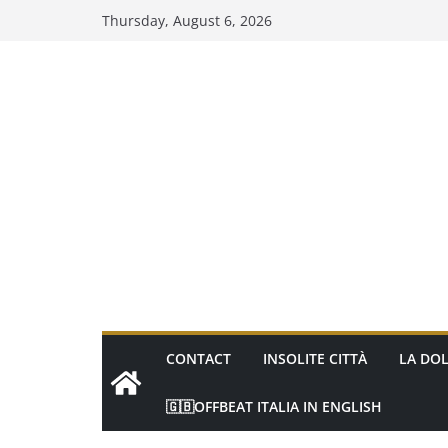
Skip
Thursday, August 6, 2026
to
content
CONTACT
INSOLITE CITTÀ
LA DOL
🇬🇧OFFBEAT ITALIA IN ENGLISH