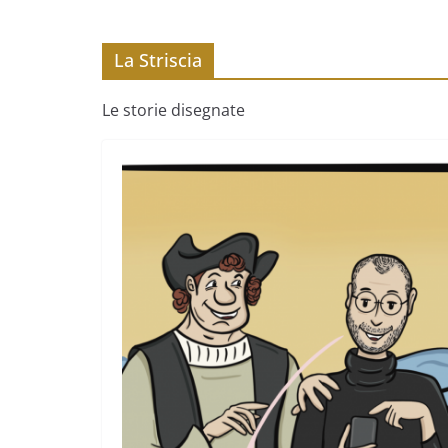
La Striscia
Le storie disegnate