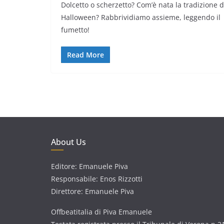
Dolcetto o scherzetto? Com’è nata la tradizione d
Halloween? Rabbrividiamo assieme, leggendo il
fumetto!
Read More
About Us
Editore: Emanuele Piva
Responsabile: Enos Rizzotti
Direttore: Emanuele Piva
Offbeatitalia di Piva Emanuele