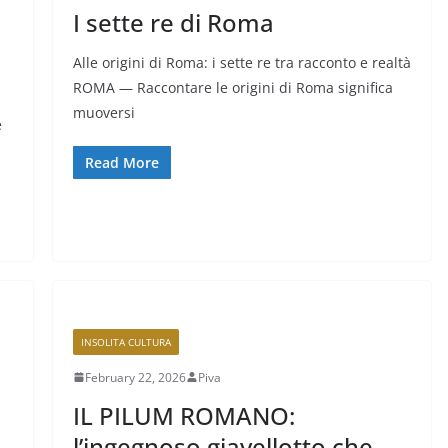
I sette re di Roma
Alle origini di Roma: i sette re tra racconto e realtà
ROMA — Raccontare le origini di Roma significa
muoversi
e
Read More
INSOLITA CULTURA
February 22, 2026
Piva
IL PILUM ROMANO:
l’ingegnoso giavellotto che