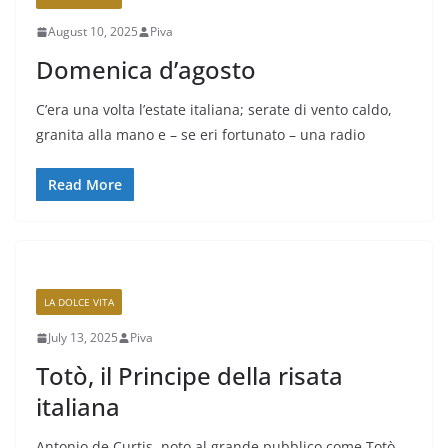
August 10, 2025
Piva
Domenica d’agosto
C’era una volta l’estate italiana; serate di vento caldo,
granita alla mano e – se eri fortunato – una radio
Read More
LA DOLCE VITA
July 13, 2025
Piva
Totò, il Principe della risata
italiana
Antonio de Curtis, noto al grande pubblico come Totò,