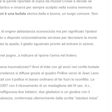
re le parole riportate di sopra da Russel Crowe e decide se
rtico e rimarrà per sempre scolpito nella nostra memoria
ori è una bufala
storica bella e buona, un luogo comune. Non
a di origine abbastanza sconosciuta ma per significato l’ipotesi
’alto o disposto orizzontalmente servisse per decretare la morte
ntato la spada, il gladio sguainato pronto ad entrare in azione.
 nel pugno, a indicare di riporre l’arma nel fodero.
 traumatizzato? Anni di lotte con gli amici nel cortile buttate
 credenza si diffuse grazie al quadro Pollice verso di Jean Leon
i con il pollice in basso ordinano di far fuori lo sconfitto.
Le
997 con il ritrovamento di un medaglione del III sec. d.c.,
raffigurava due lottatori, due gladiatori e un giudice con il
salvezza, confermata ulteriormente dalla scritta “stantesi missi”