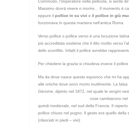
Commodo, l’imperatore nella pellicola, si sente di
Massimo dovrà vivere o morire… Il momento è cata
eppure il
pollice in su vivi
e
il pollice in giù mu
funzionava in questa maniera nell’antica Roma.
Verso pollice o pollice verso è una locuzione latin
più accreditata sostiene che il dito rivolto verso l
dello sconfitto. Infatti il pollice avrebbe rapprese
Per chiedere la grazia si chiudeva invece il pollice
Ma da dove nasce questo equivoco che mi ha appena
alle ortiche dove sono morto inutilmente. La falsa
Gérome, dipinto nel 1872, nel quale le vergini vestal
cose cambiarono nel 1
quindi medievale, nel sud della Francia. Il reperto 
pollice chiuso nel pugno. Il gesto era quello della 
(rilasciati in piedi – vivi).