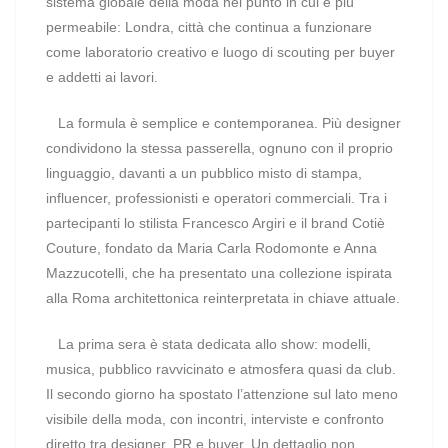
sistema globale della moda nel punto in cui è più
permeabile: Londra, città che continua a funzionare
come laboratorio creativo e luogo di scouting per buyer
e addetti ai lavori.
La formula è semplice e contemporanea. Più designer
condividono la stessa passerella, ognuno con il proprio
linguaggio, davanti a un pubblico misto di stampa,
influencer, professionisti e operatori commerciali. Tra i
partecipanti lo stilista Francesco Argiri e il brand Cotiè
Couture, fondato da Maria Carla Rodomonte e Anna
Mazzucotelli, che ha presentato una collezione ispirata
alla Roma architettonica reinterpretata in chiave attuale.
La prima sera è stata dedicata allo show: modelli,
musica, pubblico ravvicinato e atmosfera quasi da club.
Il secondo giorno ha spostato l’attenzione sul lato meno
visibile della moda, con incontri, interviste e confronto
diretto tra designer, PR e buyer. Un dettaglio non