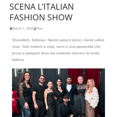
SCENA L’ITALIAN
FASHION SHOW
March 1, 2026
Piva
Shoreditch, febbraio. Niente palazzi storici, niente velluti
rossi. Solo mattoni a vista, neon e una passerella che
prova a spiegare dove sta andando davvero la moda
italiana.