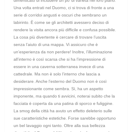
dimenticato di includere un po’ di varietà nel loro piano.
Una volta entrati nel Duomo, ci si trova di fronte a una
serie di corridoi angusti e oscuri che sembrano un
labirinto. È come se gli architetti avessero deciso di
rendere la visita ancora più difficile e confusa possibile.
La cosa più divertente è cercare di trovare l’uscita
senza l’aiuto di una mappa. Vi assicuro che è
un’esperienza da non perdere! Inoltre, l’illuminazione
all’interno è così scarsa che si ha l’impressione di
essere in una caverna sotterranea invece di una
cattedrale. Ma non è solo l’interno che lascia a
desiderare. Anche l’esterno del Duomo non è così
impressionante come sembra. Sì, ha un aspetto
imponente, ma quando ti avvicini, noterai subito che la
facciata è coperta da una patina di sporco e fuliggine.
La smog della città ha avuto un effetto deleterio sulle
sue caratteristiche estetiche. Forse sarebbe opportuno
un bel lavaggio ogni tanto. Oltre alla sua bellezza