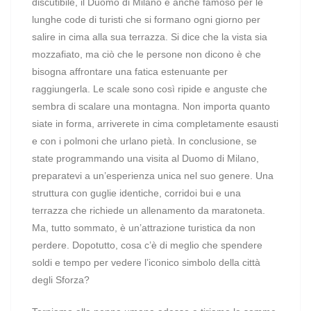
discutibile, il Duomo di Milano è anche famoso per le
lunghe code di turisti che si formano ogni giorno per
salire in cima alla sua terrazza. Si dice che la vista sia
mozzafiato, ma ciò che le persone non dicono è che
bisogna affrontare una fatica estenuante per
raggiungerla. Le scale sono così ripide e anguste che
sembra di scalare una montagna. Non importa quanto
siate in forma, arriverete in cima completamente esausti
e con i polmoni che urlano pietà. In conclusione, se
state programmando una visita al Duomo di Milano,
preparatevi a un’esperienza unica nel suo genere. Una
struttura con guglie identiche, corridoi bui e una
terrazza che richiede un allenamento da maratoneta.
Ma, tutto sommato, è un’attrazione turistica da non
perdere. Dopotutto, cosa c’è di meglio che spendere
soldi e tempo per vedere l’iconico simbolo della città
degli Sforza?