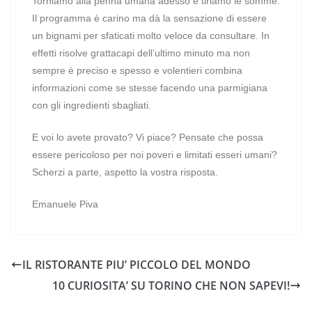
Torniamo alla penna umana adesso e tiriamo le somme.
Il programma è carino ma dà la sensazione di essere
un bignami per sfaticati molto veloce da consultare. In
effetti risolve grattacapi dell’ultimo minuto ma non
sempre è preciso e spesso e volentieri combina
informazioni come se stesse facendo una parmigiana
con gli ingredienti sbagliati.
E voi lo avete provato? Vi piace? Pensate che possa
essere pericoloso per noi poveri e limitati esseri umani?
Scherzi a parte, aspetto la vostra risposta.
Emanuele Piva
IL RISTORANTE PIU’ PICCOLO DEL MONDO
10 CURIOSITA’ SU TORINO CHE NON SAPEVI!