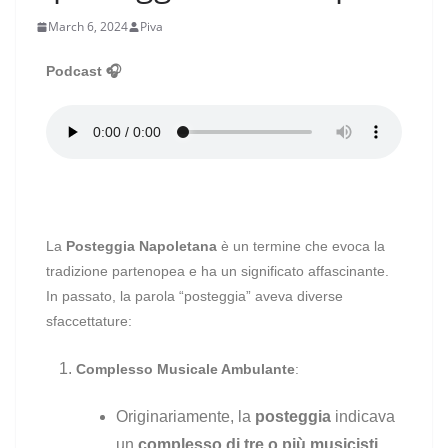
March 6, 2024
Piva
Podcast 🎧
La
Posteggia Napoletana
è un termine che evoca la
tradizione partenopea e ha un significato affascinante.
In passato, la parola “posteggia” aveva diverse
sfaccettature:
Complesso Musicale Ambulante
:
Originariamente, la
posteggia
indicava
un
complesso di tre o più musicisti