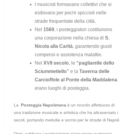
I musicisti formavano collettivi che si
esibivano per pochi spiccioli nelle
strade frequentate della città.
Nel
1569
, i posteggiatori costituirono
una corporazione nella chiesa di
S.
Nicola alla Carità
, garantendo giusti
compensi e assistenza malattie.
Nel
XVII secolo
, le
“pagliarelle dello
Sciummetiello”
e la
Taverna delle
Carcioffole al Ponte della Maddalena
erano luoghi di posteggia.
La
Posteggia Napoletana
è un ricordo affettuoso di
una tradizione musicale e artistica che ha attraversato i
secoli, portando melodie e sorrisi per le strade di Napoli.
Oggi, sebbene i posteggiatori siano meno numerosi,