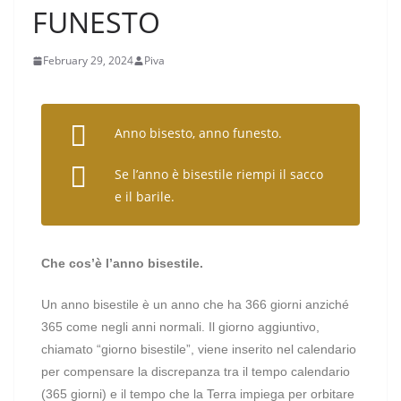
FUNESTO
February 29, 2024
Piva
Anno bisesto, anno funesto.
Se l’anno è bisestile riempi il sacco
e il barile.
Che cos’è l’anno bisestile.
Un anno bisestile è un anno che ha 366 giorni anziché
365 come negli anni normali. Il giorno aggiuntivo,
chiamato “giorno bisestile”, viene inserito nel calendario
per compensare la discrepanza tra il tempo calendario
(365 giorni) e il tempo che la Terra impiega per orbitare