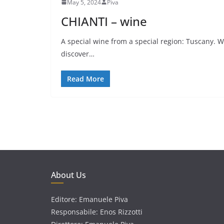
May 5, 2024
Piva
CHIANTI – wine
A special wine from a special region: Tuscany. We
discover…
Read More
About Us
Editore: Emanuele Piva
Responsabile: Enos Rizzotti