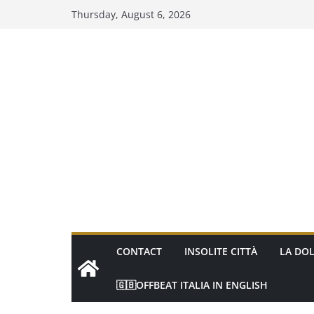
Skip
Thursday, August 6, 2026
to
content
CONTACT
INSOLITE CITTÀ
LA DOL
🇬🇧OFFBEAT ITALIA IN ENGLISH