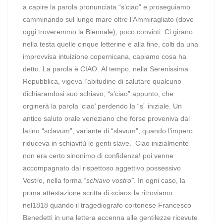
a capire la parola pronunciata “s’ciao” e proseguiamo
camminando sul lungo mare oltre l’Ammiragliato (dove
oggi troveremmo la Biennale), poco convinti. Ci girano
nella testa quelle cinque letterine e alla fine, colti da una
improvvisa intuizione copernicana, capiamo cosa ha
detto. La parola è CIAO. Al tempo, nella Serenissima
Repubblica, vigeva l’abitudine di salutare qualcuno
dichiarandosi suo schiavo, “s’ciao” appunto, che
orginerà la parola ‘ciao’ perdendo la “s” iniziale. Un
antico saluto orale veneziano che forse proveniva dal
latino “sclavum”, variante di “slavum”, quando l’impero
riduceva in schiavitù le genti slave.
Ciao inizialmente
non era certo sinonimo di confidenza! poi venne
accompagnato dal rispettoso aggettivo possessivo
Vostro, nella forma “
schiavo vostro”
. In ogni caso, la
prima attestazione scritta di «ciao» la ritroviamo
nel1818 quando il tragediografo cortonese Francesco
Benedetti in una lettera accenna alle gentilezze ricevute