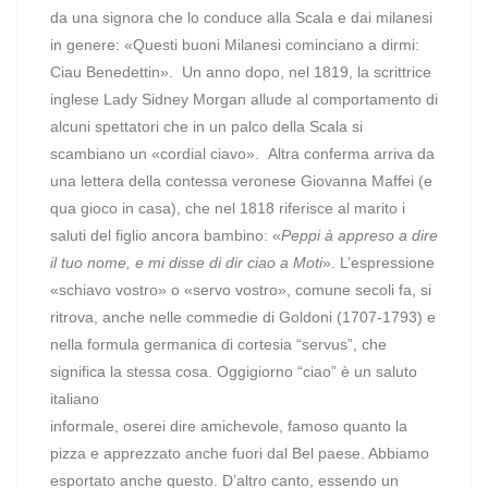
da una signora che lo conduce alla Scala e dai milanesi
in genere: «Questi buoni Milanesi cominciano a dirmi:
Ciau Benedettin». Un anno dopo, nel 1819, la scrittrice
inglese Lady Sidney Morgan allude al comportamento di
alcuni spettatori che in un palco della Scala si
scambiano un «cordial ciavo».
Altra conferma arriva da
una lettera della contessa veronese Giovanna Maffei (e
qua gioco in casa), che nel 1818 riferisce al marito i
saluti del figlio ancora bambino: «
Peppi à appreso a dire
il tuo nome, e mi disse di dir ciao a Moti
». L’espressione
«schiavo vostro» o «servo vostro», comune secoli fa, si
ritrova, anche nelle commedie di Goldoni (1707-1793) e
nella formula germanica di cortesia “servus”, che
significa la stessa cosa.
Oggigiorno “ciao” è un saluto
italiano
informale, oserei dire amichevole, famoso quanto la
pizza e apprezzato anche fuori dal Bel paese. Abbiamo
esportato anche questo. D’altro canto, essendo un