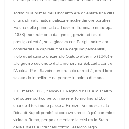
Torino fu la prima! Nell’Ottocento era diventata una città
di grandi viali, fastosi palazzi e ricche dimore borghesi.
Fu una delle prime città ad essere illuminate in Europa
(1838), naturalmente dal gas e , grazie ad i suoi
prestigiosi caffè, se la giocava con Parigi. Inoltre era
considerata la capitale morale degli indipendentisti,
titolo guadagnato grazie allo Statuto albertino (1848) e
alle guerre sostenute dalla monarchia Sabauda contro
l’Austria. Per I Savoia non era solo una città, era il loro
salotto da imbellire e da portare in palmo di mano.
Il 17 marzo 1861, nasceva il Regno d’Italia e lo scettro
del potere politico però, rimase a Torino fino al 1864
quando il testimone passò a Firenze. Venne scartata
l’idea di Napoli perché si cercava una città più centrale e
vicina a Roma, per poter mediare la crisi tra lo Stato
della Chiesa e i francesi contro l’esercito regio.