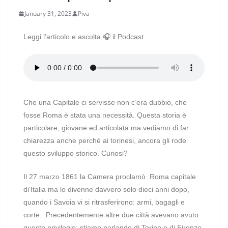
January 31, 2023
Piva
Leggi l’articolo e ascolta 🎧 il Podcast.
Che una Capitale ci servisse non c’era dubbio, che
fosse Roma è stata una necessità. Questa storia è
particolare, giovane ed articolata ma vediamo di far
chiarezza anche perché ai torinesi, ancora gli rode
questo sviluppo storico. Curiosi?
Il 27 marzo 1861 la Camera proclamò
Roma capitale
di’Italia ma lo divenne davvero solo dieci anni dopo,
quando i Savoia vi si ritrasferirono: armi, bagagli e
corte.
Precedentemente altre due città avevano avuto
questo privilegio: stiamo parlando di Torino e di Firenze.