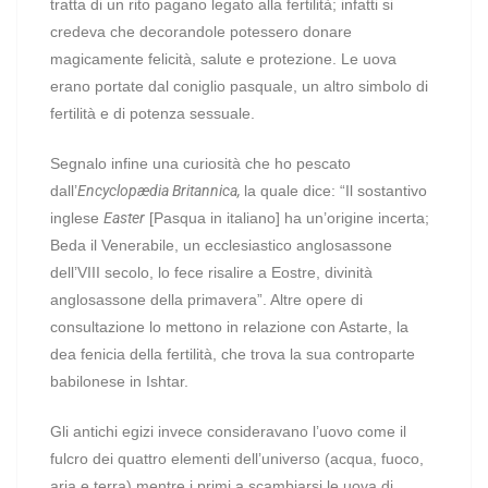
tratta di un rito pagano legato alla fertilità; infatti si
credeva che decorandole potessero donare
magicamente felicità, salute e protezione. Le uova
erano portate dal coniglio pasquale, un altro simbolo di
fertilità e di potenza sessuale.
Segnalo infine una curiosità che ho pescato
dall’
Encyclopædia Britannica,
la quale dice: “Il sostantivo
inglese
Easter
[Pasqua in italiano] ha un’origine incerta;
Beda il Venerabile, un ecclesiastico anglosassone
dell’VIII secolo, lo fece risalire a Eostre, divinità
anglosassone della primavera”. Altre opere di
consultazione lo mettono in relazione con Astarte, la
dea fenicia della fertilità, che trova la sua controparte
babilonese in Ishtar.
Gli antichi egizi invece consideravano l’uovo come il
fulcro dei quattro elementi dell’universo (acqua, fuoco,
aria e terra) mentre i primi a scambiarsi le uova di