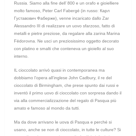
Russia. Siamo alla fine dell’ 800 e un orafo e gioielliere
molto famoso, Peter Carl Fabergé (in russo: Карл
Густавович Фаберже), venne incaricato dallo Zar
Alessandro III di realizzare un uovo sfarzoso, fatto di
metalli e pietre preziose, da regalare alla zarina Marina
Fëdorovna. Ne usci un preziosissimo oggetto decorato
con platino e smalti che conteneva un gioiello al suo
interno.
IL cioccolato arrivò quasi in contemporanea ma
dobbiamo l’opera all’inglese John Cadbury, il re del
cioccolato di Birmingham, che prese spunto dai russi e
inventò il primo uovo di cioccolato con sorpresa dando il
via alla commercializzazione del regalo di Pasqua più
amato e famoso al mondo da tutti.
Ma da dove arrivano le uova di Pasqua e perché si
usano, anche se non di cioccolato, in tutte le culture? Si