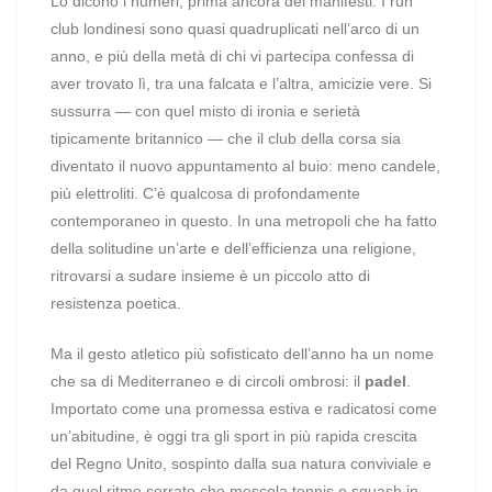
Lo dicono i numeri, prima ancora dei manifesti. I run
club londinesi sono quasi quadruplicati nell’arco di un
anno, e più della metà di chi vi partecipa confessa di
aver trovato lì, tra una falcata e l’altra, amicizie vere. Si
sussurra — con quel misto di ironia e serietà
tipicamente britannico — che il club della corsa sia
diventato il nuovo appuntamento al buio: meno candele,
più elettroliti. C’è qualcosa di profondamente
contemporaneo in questo. In una metropoli che ha fatto
della solitudine un’arte e dell’efficienza una religione,
ritrovarsi a sudare insieme è un piccolo atto di
resistenza poetica.
Ma il gesto atletico più sofisticato dell’anno ha un nome
che sa di Mediterraneo e di circoli ombrosi: il
padel
.
Importato come una promessa estiva e radicatosi come
un’abitudine, è oggi tra gli sport in più rapida crescita
del Regno Unito, sospinto dalla sua natura conviviale e
da quel ritmo serrato che mescola tennis e squash in