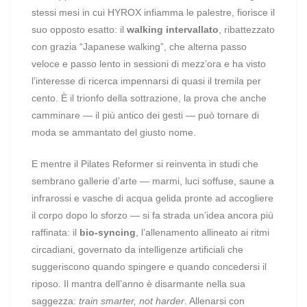
stessi mesi in cui HYROX infiamma le palestre, fiorisce il
suo opposto esatto: il
walking intervallato
, ribattezzato
con grazia “Japanese walking”, che alterna passo
veloce e passo lento in sessioni di mezz’ora e ha visto
l’interesse di ricerca impennarsi di quasi il tremila per
cento. È il trionfo della sottrazione, la prova che anche
camminare — il più antico dei gesti — può tornare di
moda se ammantato del giusto nome.
E mentre il Pilates Reformer si reinventa in studi che
sembrano gallerie d’arte — marmi, luci soffuse, saune a
infrarossi e vasche di acqua gelida pronte ad accogliere
il corpo dopo lo sforzo — si fa strada un’idea ancora più
raffinata: il
bio-syncing
, l’allenamento allineato ai ritmi
circadiani, governato da intelligenze artificiali che
suggeriscono quando spingere e quando concedersi il
riposo. Il mantra dell’anno è disarmante nella sua
saggezza:
train smarter, not harder
. Allenarsi con