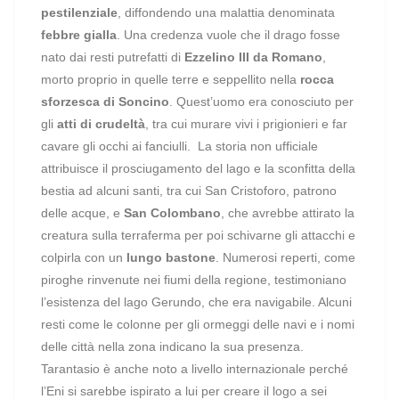
pestilenziale
, diffondendo una malattia denominata
febbre gialla
.
Una credenza vuole che il drago fosse
nato dai resti putrefatti di
Ezzelino III da Romano
,
morto proprio in quelle terre e seppellito nella
rocca
sforzesca di Soncino
. Quest’uomo era conosciuto per
gli
atti di crudeltà
, tra cui murare vivi i prigionieri e far
cavare gli occhi ai fanciulli.
La storia non ufficiale
attribuisce il prosciugamento del lago e la sconfitta della
bestia ad alcuni santi, tra cui San Cristoforo, patrono
delle acque, e
San Colombano
, che avrebbe attirato la
creatura sulla terraferma per poi schivarne gli attacchi e
colpirla con un
lungo bastone
.
Numerosi reperti, come
piroghe rinvenute nei fiumi della regione, testimoniano
l’esistenza del lago Gerundo, che era navigabile. Alcuni
resti come le colonne per gli ormeggi delle navi e i nomi
delle città nella zona indicano la sua presenza.
Tarantasio è anche noto a livello internazionale perché
l’Eni si sarebbe ispirato a lui per creare il logo a sei