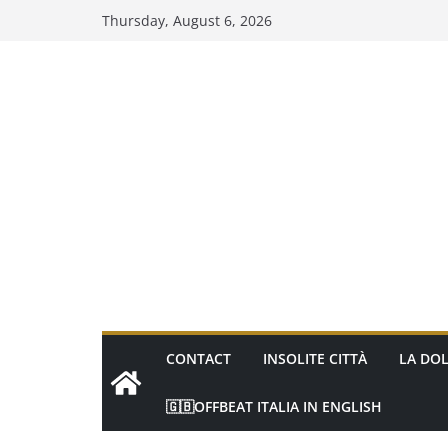
Skip
Thursday, August 6, 2026
to
content
CONTACT
INSOLITE CITTÀ
LA DOL
🇬🇧OFFBEAT ITALIA IN ENGLISH