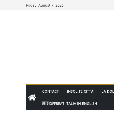
Skip
Friday, August 7, 2026
to
content
CONTACT
INSOLITE CITTÀ
LA DOL
🇬🇧OFFBEAT ITALIA IN ENGLISH