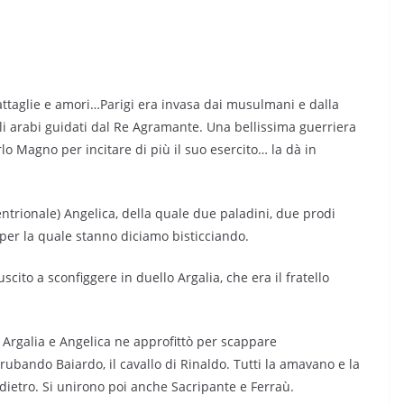
attaglie e amori…Parigi era invasa dai musulmani e dalla
li arabi guidati dal Re Agramante. Una bellissima guerriera
rlo Magno per incitare di più il suo esercito… la dà in
tentrionale) Angelica, della quale due paladini, due prodi
 per la quale stanno diciamo bisticciando.
scito a sconfiggere in duello Argalia, che era il fratello
e Argalia e Angelica ne approfittò per scappare
ubando Baiardo, il cavallo di Rinaldo. Tutti la amavano e la
ietro. Si unirono poi anche Sacripante e Ferraù.