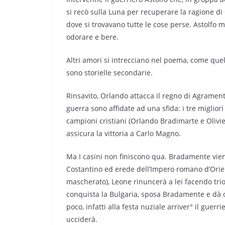
si recò sulla Luna per recuperare la ragione di
dove si trovavano tutte le cose perse. Astolfo m
odorare e bere.
Altri amori si intrecciano nel poema, come quell
sono storielle secondarie.
Rinsavito, Orlando attacca il regno di Agramen
guerra sono affidate ad una sfida: i tre miglior
campioni cristiani (Orlando Bradimarte e Olivie
assicura la vittoria a Carlo Magno.
Ma I casini non finiscono qua. Bradamente vien
Costantino ed erede dell’Impero romano d’Orie
mascherato), Leone rinuncerà a lei facendo trio
conquista la Bulgaria, sposa Bradamente e dà or
poco, infatti alla festa nuziale arriver° il gue
ucciderà.