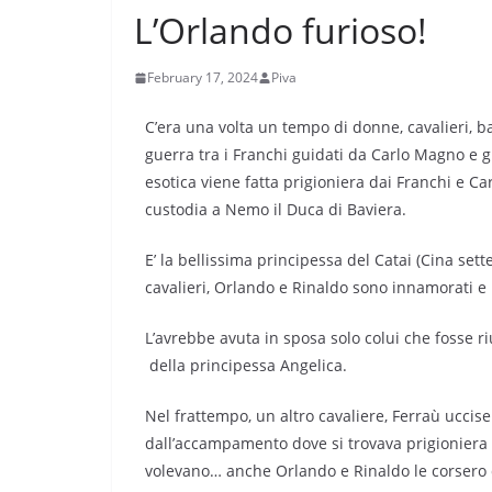
L’Orlando furioso!
February 17, 2024
Piva
C’era una volta un tempo di donne, cavalieri, b
guerra tra i Franchi guidati da Carlo Magno e g
esotica viene fatta prigioniera dai Franchi e Ca
custodia a Nemo il Duca di Baviera.
E’ la bellissima principessa del Catai (Cina set
cavalieri, Orlando e Rinaldo sono innamorati e
L’avrebbe avuta in sposa solo colui che fosse riu
della principessa Angelica.
Nel frattempo, un altro cavaliere, Ferraù uccis
dall’accampamento dove si trovava prigioniera r
volevano… anche Orlando e Rinaldo le corsero d