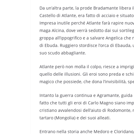
Da un’altra parte, la prode Bradamante libera i
Castello di Atlante, era fatto di acciaio e situat
Impresa inutile perché Atlante farà rapire nuov
maga Alcina, dove verrà sedotto dai sui sortilegi.
groppa all’ippogrifico e a salvare Angelica che n
di Ebuda. Ruggiero stordisce l’orca di Ebauda,
suo scudo abbagliante.
Atlante però non molla il colpo, riesce a impri
quello delle illusioni. Gli eroi sono preda e schi
magico che possiede, che dona l’invisibilità, sp
Intanto la guerra continua e Agramante, guida l’
fatto che tutti gli eroi di Carlo Magno siano i
cristiano avvalendosi dell’aiuto di Rodomonte, r
tartaro (Mongolia) e dei suoi alleati.
Entrano nella storia anche Medoro e Cloridano,