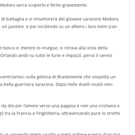
; Medoro verrà scoperto e ferito gravemente.
 di battaglia e si innamorerà del giovane saraceno Medoro,
i un pastore
e poi incidendo su un albero i loro nomi (con
bosco e, mentre lo insegue, si ritrova alla vista della
Orlando andò su tutte le furie e impazzì, perso il senno
ntriamoci sulla gelosia di Bradamente che sospetta un
a bella guerriera saracena. Dopo mille duelli inutili vien
 da dio per l’amore verso una pagana e non una cristiana e
 tra la Francia e l’Inghilterra, attraversando pure lo stretto
d un ippogrifo (metà cavallo e metà grifone e testa d’aquila),