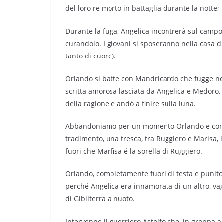
del loro re morto in battaglia durante la notte
Durante la fuga, Angelica incontrerà sul campo
curandolo. I giovani si sposeranno nella casa d
tanto di cuore).
Orlando si batte con Mandricardo che fugge nel 
scritta amorosa lasciata da Angelica e Medoro. 
della ragione e andò a finire sulla luna.
Abbandoniamo per un momento Orlando e conce
tradimento, una tresca, tra Ruggiero e Marisa, l
fuori che Marfisa é la sorella di Ruggiero.
Orlando, completamente fuori di testa e punito
perché Angelica era innamorata di un altro, vagò
di Gibilterra a nuoto.
Intervenne il guerriero Astolfo che, in groppa a