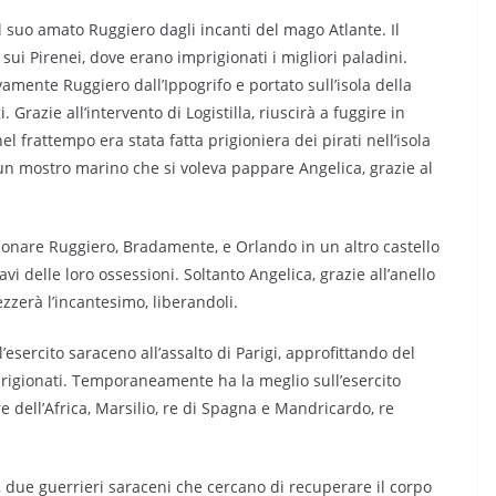
l suo amato Ruggiero dagli incanti del mago Atlante. Il
o sui Pirenei, dove erano imprigionati i migliori paladini.
amente Ruggiero dall’Ippogrifo e portato sull’isola della
 Grazie all’intervento di Logistilla, riuscirà a fuggire in
el frattempo era stata fatta prigioniera dei pirati nell’isola
 un mostro marino che si voleva pappare Angelica, grazie al
gionare Ruggiero, Bradamente, e Orlando in un altro castello
avi delle loro ossessioni. Soltanto Angelica, grazie all’anello
ezzerà l’incantesimo, liberandoli.
esercito saraceno all’assalto di Parigi, approfittando del
mprigionati. Temporaneamente ha la meglio sull’esercito
e dell’Africa, Marsilio, re di Spagna e Mandricardo, re
 due guerrieri saraceni che cercano di recuperare il corpo