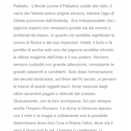
Palladio.
L’Ancile (come il Palladio) cadde dal cielo, il
carro dei Veienti aveva origine etrusca, mentre l’ago di
Cibele proveniva dall’Anatolia.
Era indispensabile che i
pignora imperii non venissero portati via dai nemici o
profanati da impuri, in quanto ciò avrebbe significato la
rovina di Roma e del suo
imperium.
Infatti, il furto o la
perdita di anche solo uno dei pignora avrebbe infranto
le difese magiche dell’Urbe e il suo potere. Vennero
sempre custoditi con grande attenzione, nonostante le
grandi catastrofi e i problemi. Solo dopo l’emanazione
dei decreti teodosiani, sul finire del IV secolo, si persero
le tracce di questi oggetti sacri, forse nascosti dagli
ultimi sacerdoti pagani o distrutti dai cristiani.
Stranamente, con la loro scomparsa, finí per sempre
anche l’Impero Romano.
La storia si intreccia spesso
con il mito e la magia e solitamente non è possibile
determinare dove inizi l’una e finisca l’altra, dove sia il
vero e dove non lo sia. I romani ci credevano, ci