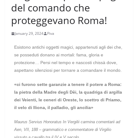
del comando che
proteggevano Roma!
January 29, 2024
Piva
Esistono antichi oggetti magici, appartenuti agli dei che,
se posseduti donano ai mortali: fama, gloria e
protezione… Persi nel tempo e nascosti chissà dove,
aspettano silenziosi per tornare a comandare il mondo.
«ci furono sette garanzie a tenere il potere a Roma:
la pietra della Madre degli Dèi, la quadriga di argilla
dei Veienti, le ceneri di Oreste, lo scettro di Priamo,
il velo di Iliona, il palladio, gli ancilia»
Maurus Servius Honoratus
In Vergilii carmina comentarii ad
Aen
, VII, 188 –
grammatico e commentatore di Virgilio
vissuto a cavallo tra il IV e V secolo.