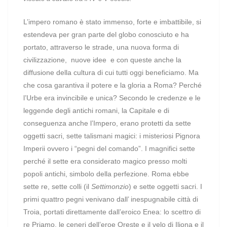
L’impero romano è stato immenso, forte e imbattibile, si
estendeva per gran parte del globo conosciuto e ha
portato, attraverso le strade, una nuova forma di
civilizzazione, nuove idee e con queste anche la
diffusione della cultura di cui tutti oggi beneficiamo.
Ma
che cosa garantiva il potere e la gloria a Roma? Perché
l’Urbe era invincibile e unica?
Secondo le credenze e le
leggende degli antichi romani, la Capitale e di
conseguenza anche l’Impero, erano protetti da sette
oggetti sacri, sette talismani magici: i misteriosi Pignora
Imperii ovvero i “pegni del comando”.
I magnifici s
ette
perché il sette era considerato magico presso molti
popoli antichi, simbolo della perfezione. Roma ebbe
sette re, sette colli (il
Settimonzio
) e sette oggetti sacri.
I
primi quattro pegni venivano dall’ inespugnabile città di
Troia, portati direttamente dall’eroico Enea: lo scettro di
re Priamo, le ceneri dell’eroe Oreste e il velo di Iliona e il