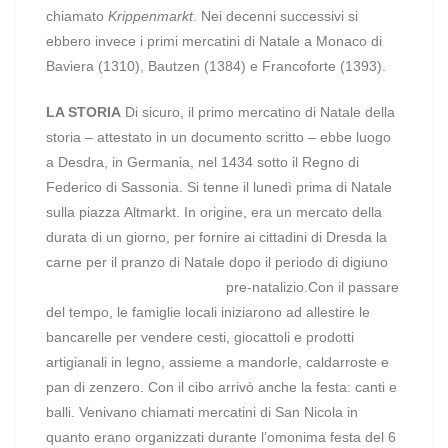
chiamato
Krippenmarkt
. Nei decenni successivi si
ebbero invece i primi mercatini di Natale a Monaco di
Baviera (1310), Bautzen (1384) e Francoforte (1393).
LA STORIA
Di sicuro, il primo mercatino di Natale della
storia – attestato in un documento scritto – ebbe luogo
a Desdra, in Germania, nel 1434 sotto il Regno di
Federico di Sassonia. Si tenne il lunedì prima di Natale
sulla piazza Altmarkt. In origine, era un mercato della
durata di un giorno, per fornire ai cittadini di Dresda la
carne per il pranzo di Natale dopo il periodo di digiuno
pre-natalizio.
Con il passare
del tempo, le famiglie locali iniziarono ad allestire le
bancarelle per vendere cesti, giocattoli e prodotti
artigianali in legno, assieme a mandorle, caldarroste e
pan di zenzero. Con il cibo arrivò anche la festa: canti e
balli. Venivano chiamati mercatini di San Nicola in
quanto erano organizzati durante l’omonima festa del 6