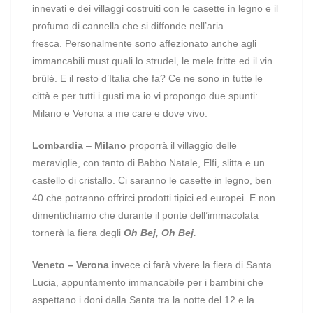
innevati e dei villaggi costruiti con le casette in legno e il
profumo di cannella che si diffonde nell’aria
fresca. Personalmente sono affezionato anche agli
immancabili must quali lo strudel, le mele fritte ed il vin
brûlé. E il resto d’Italia che fa? Ce ne sono in tutte le
città e per tutti i gusti ma io vi propongo due spunti:
Milano e Verona a me care e dove vivo.
Lombardia
–
Milano
proporrà il villaggio delle
meraviglie, con tanto di Babbo Natale, Elfi, slitta e un
castello di cristallo. Ci saranno le casette in legno, ben
40 che potranno offrirci prodotti tipici ed europei. E non
dimentichiamo che durante il ponte dell’immacolata
tornerà la fiera degli
Oh Bej, Oh Bej.
Veneto –
Verona
invece ci farà vivere la fiera di Santa
Lucia, appuntamento immancabile per i bambini che
aspettano i doni dalla Santa tra la notte del 12 e la