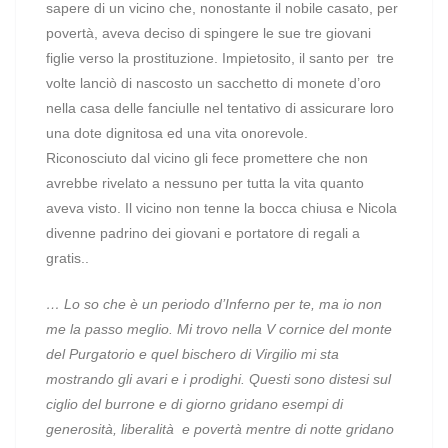
sapere di un vicino che, nonostante il nobile casato, per
povertà, aveva deciso di spingere le sue tre giovani
figlie verso la prostituzione. Impietosito, il santo per tre
volte lanciò di nascosto un sacchetto di monete d’oro
nella casa delle fanciulle nel tentativo di assicurare loro
una dote dignitosa ed una vita onorevole.
Riconosciuto dal vicino gli fece promettere che non
avrebbe rivelato a nessuno per tutta la vita quanto
aveva visto. Il vicino non tenne la bocca chiusa e Nicola
divenne padrino dei giovani e portatore di regali a
gratis..
… Lo so che è un periodo d’Inferno per te, ma io non
me la passo meglio. Mi trovo nella V cornice del monte
del Purgatorio e quel bischero di Virgilio mi sta
mostrando gli avari e i prodighi. Questi sono distesi sul
ciglio del burrone e di giorno gridano esempi di
generosità, liberalità
e povertà mentre di notte gridano