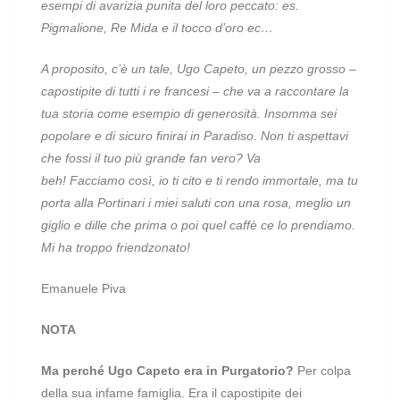
esempi di avarizia punita del loro peccato: es.
Pigmalione, Re Mida e il tocco d’oro ec…
A proposito, c’è un tale, Ugo Capeto, un pezzo grosso –
capostipite di tutti i re francesi – che va a raccontare la
tua storia come esempio di generosità. Insomma sei
popolare e di sicuro finirai in Paradiso. Non ti aspettavi
che fossi il tuo più grande fan vero? Va
beh! Facciamo così, io ti cito e ti rendo immortale, ma tu
porta alla Portinari i miei saluti con una rosa, meglio un
giglio e dille che prima o poi quel caffè ce lo prendiamo.
Mi ha troppo friendzonato!
Emanuele Piva
NOTA
Ma perché Ugo Capeto era in Purgatorio?
Per colpa
della sua infame famiglia. Era il capostipite dei