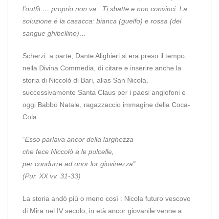
l’outfit … proprio non va.
Ti sbatte e non convinci. La
soluzione é la casacca: bianca (guelfo) e rossa (del
sangue ghibellino)…
Scherzi
a parte, Dante Alighieri si era preso il tempo,
nella Divina Commedia, di citare e inserire anche la
storia di Niccolò di Bari, alias San Nicola,
successivamente Santa Claus per i paesi anglofoni e
oggi Babbo Natale, ragazzaccio immagine della Coca-
Cola.
“
Esso parlava ancor della larghezza
che fece Niccolò a le pulcelle,
per condurre ad onor lor giovinezza”
(Pur. XX vv. 31-33)
La storia andò più o meno così : Nicola futuro vescovo
di Mira nel IV secolo, in età ancor giovanile venne a