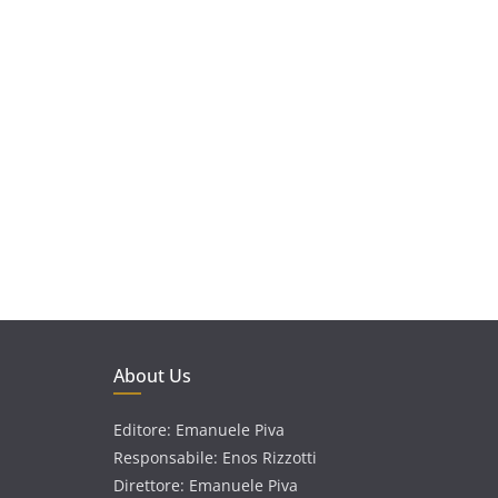
About Us
Editore: Emanuele Piva
Responsabile: Enos Rizzotti
Direttore: Emanuele Piva