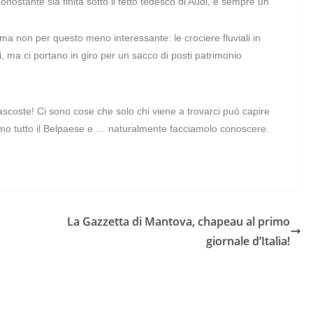
nonostante sia finita sotto il tetto tedesco di Audi, è sempre un
ma non per questo meno interessante: le crociere fluviali in
mi, ma ci portano in giro per un sacco di posti patrimonio
nascoste! Ci sono cose che solo chi viene a trovarci può capire
amo tutto il Belpaese e … naturalmente facciamolo conoscere.
La Gazzetta di Mantova, chapeau al primo
giornale d’Italia!