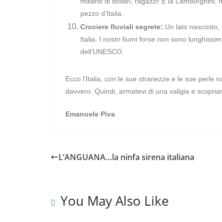
miliardi di dollari, ragazzi! E la Lamborghini, 
pezzo d’Italia.
Crociere fluviali segrete:
Un lato nascosto, 
Italia. I nostri fiumi forse non sono lunghissi
dell’UNESCO.
Ecco l’Italia, con le sue stranezze e le sue perle 
davvero. Quindi, armatevi di una valigia e scopri
Emanuele Piva
L’ANGUANA…la ninfa sirena italiana
You May Also Like