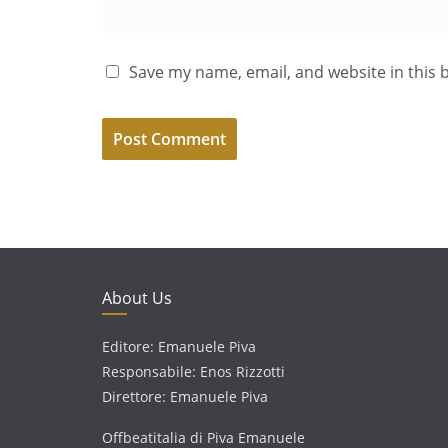
Save my name, email, and website in this 
About Us
Editore: Emanuele Piva
Responsabile: Enos Rizzotti
Direttore: Emanuele Piva
Offbeatitalia di Piva Emanuele