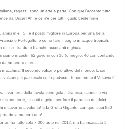
aliane, ragazzi, sono un’arte a parte! Con quell’accento tutto
nce da Oscar! Ah, e ce n’è per tutti i gusti: bestemmie
 amici miei! Sì, è il posto migliore in Europa per una bella
 Francia e Portogallo, è come fare il bagno in acque tropicali,
a difficile tra dune bianche accecanti e ghiaia!
qui siamo maestri: 62 governi con 38 (o meglio, 40 con contando
è da rimanere storditi!
a macchina! Il secondo vulcano più attivo del mondo. E sai
ieci vulcani più pazzeschi su Tripadvisor. E nemmeno il Vesuvio è
, i veri eroi della tavola sono gelati, tiramisù, cannoli e via
 mixano torte, biscotti e gelati per fare il paradiso dei dolci.
i e caverne a volontà! E la Grotta Gigante, con quei suoi 850
è proprio la numero uno!
rrari ha fatto solo 7.000 auto nel 2012, ma ha incassato 3