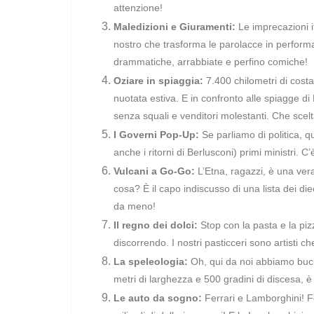
attenzione!
Maledizioni e Giuramenti:
Le imprecazioni it
nostro che trasforma le parolacce in performa
drammatiche, arrabbiate e perfino comiche!
Oziare in spiaggia:
7.400 chilometri di costa,
nuotata estiva. E in confronto alle spiagge di
senza squali e venditori molestanti. Che scelt
I Governi Pop-Up:
Se parliamo di politica, 
anche i ritorni di Berlusconi) primi ministri. C’
Vulcani a Go-Go:
L’Etna, ragazzi, è una ver
cosa? È il capo indiscusso di una lista dei d
da meno!
Il regno dei dolci:
Stop con la pasta e la pizza
discorrendo. I nostri pasticceri sono artisti che
La speleologia:
Oh, qui da noi abbiamo buch
metri di larghezza e 500 gradini di discesa, 
Le auto da sogno:
Ferrari e Lamborghini! Fe