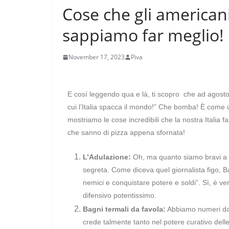
Cose che gli americani
sappiamo far meglio!
November 17, 2023
Piva
E cosí leggendo qua e là, ti scopro che ad agosto, 
cui l’Italia spacca il mondo!” Che bomba! È come un i
mostriamo le cose incredibili che la nostra Italia fa 
che sanno di pizza appena sfornata!
L’Adulazione:
Oh, ma quanto siamo bravi a t
segreta. Come diceva quel giornalista figo, Ba
nemici e conquistare potere e soldi”. Sì, è ve
difensivo potentissimo.
Bagni termali da favola:
Abbiamo numeri da r
crede talmente tanto nel potere curativo delle