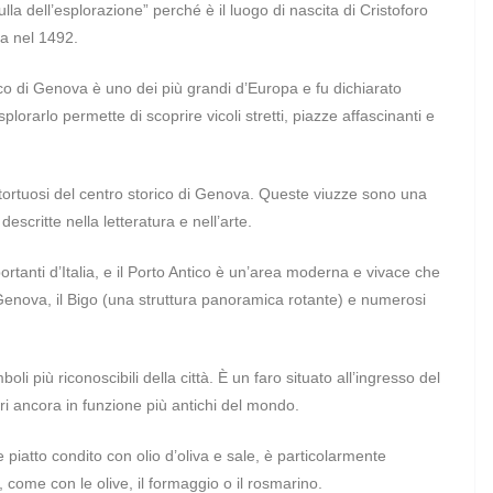
la dell’esplorazione” perché è il luogo di nascita di Cristoforo
ca nel 1492.
ico di Genova è uno dei più grandi d’Europa e fu dichiarato
rarlo permette di scoprire vicoli stretti, piazze affascinanti e
ti e tortuosi del centro storico di Genova. Queste viuzze sono una
descritte nella letteratura e nell’arte.
ortanti d’Italia, e il Porto Antico è un’area moderna e vivace che
i Genova, il Bigo (una struttura panoramica rotante) e numerosi
 più riconoscibili della città. È un faro situato all’ingresso del
ari ancora in funzione più antichi del mondo.
piatto condito con olio d’oliva e sale, è particolarmente
 come con le olive, il formaggio o il rosmarino.