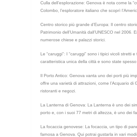
Culla dell’esplorazione: Genova è nota come la “cul
Colombo, l’esploratore italiano che scoprì l’Ameri
Centro storico più grande d’Europa: Il centro stor
Patrimonio dell’Umanità dall’UNESCO nel 2006. Esplo
numerose chiese e palazzi storici.
Le “caruggi”: I “caruggi” sono i tipici vicoli stret
caratteristica unica della città e sono state spesso 
Il Porto Antico: Genova vanta uno dei porti più imp
offre una varietà di attrazioni, come l’Acquario d
ristoranti e negozi.
La Lanterna di Genova: La Lanterna è uno dei simboli
porto e, con i suoi 77 metri di altezza, è uno dei f
La focaccia genovese: La focaccia, un tipo di pane 
famosa a Genova. Qui potrai gustarla in vari modi,