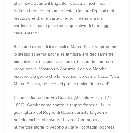
affermava quanto il brigante, rubava ai ricchi ma
trattava bene le persone oneste. Celebre l’episodio di
restituzione di una parte di furto in denaro a un
cardinale. Il gesto gli valse l’appellativo di fuorilegge
cavalleresco.
Balziamo avanti di tre secoli e Marco Sciarra ripropone
lo stesso schema anche se la figura era decisamente
più coinvolta in rapine e violenza, tipiche del tempo e
meno nobile. Vissuto tra Abruzzo, Lazio e Marche
piaceva alla gente che lo rese iconico con la frase: “Viva
Marco Sciarra, nemico dei preti e amico dei poveri”.
E concludiamo con Fra Diavolo (Michele Pezza, 1771-
1806). Combattente contro le truppe francesi, fu un
guerrigliero del Regno di Napoli durante le guerre
napoleoniche. Militava tra Lazio e Campania e
numerose storie lo vedono aiutare i contadini oppressi.