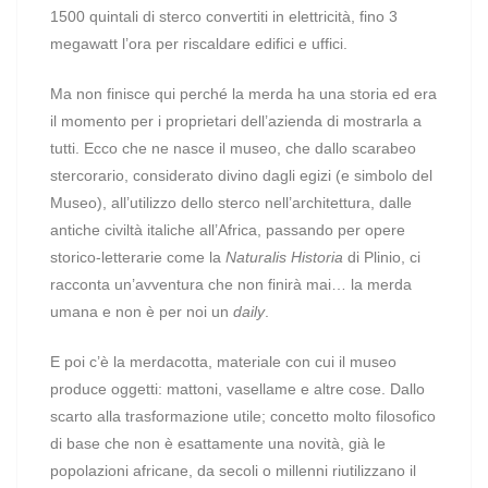
1500 quintali di sterco convertiti in elettricità, fino 3
megawatt l’ora per riscaldare edifici e uffici.
Ma non finisce qui perché la merda ha una storia ed era
il momento per i proprietari dell’azienda di mostrarla a
tutti. Ecco che ne nasce il museo, che dallo scarabeo
stercorario, considerato divino dagli egizi (e simbolo del
Museo), all’utilizzo dello sterco nell’architettura, dalle
antiche civiltà italiche all’Africa, passando per opere
storico-letterarie come la
Naturalis Historia
di Plinio, ci
racconta un’avventura che non finirà mai… la merda
umana e non è per noi un
daily
.
E poi c’è la merdacotta, materiale con cui il museo
produce oggetti: mattoni, vasellame e altre cose. Dallo
scarto alla trasformazione utile; concetto molto filosofico
di base che non è esattamente una novità, già le
popolazioni africane, da secoli o millenni riutilizzano il