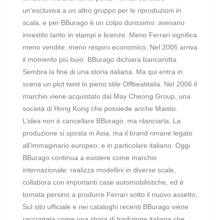
un’esclusiva a un altro gruppo per le riproduzioni in
scala, e per BBurago è un colpo durissimo: avevano
investito tanto in stampi e licenze. Meno Ferrari significa
meno vendite, meno respiro economico. Nel 2005 arriva
il momento più buio: BBurago dichiara bancarotta.
Sembra la fine di una storia italiana. Ma qui entra in
scena un plot twist in pieno stile Offbeatitalia. Nel 2006 il
marchio viene acquistato dal May Cheong Group, una
società di Hong Kong che possiede anche Maisto.
L’idea non è cancellare BBurago, ma rilanciarla. La
produzione si sposta in Asia, ma il brand rimane legato
all’immaginario europeo, e in particolare italiano. Oggi
BBurago continua a esistere come marchio
internazionale: realizza modellini in diverse scale,
collabora con importanti case automobilistiche, ed è
tornata persino a produrre Ferrari sotto il nuovo assetto.
Sul sito ufficiale e nei cataloghi recenti BBurago viene
raccontata come una storia di tradizione italiana che