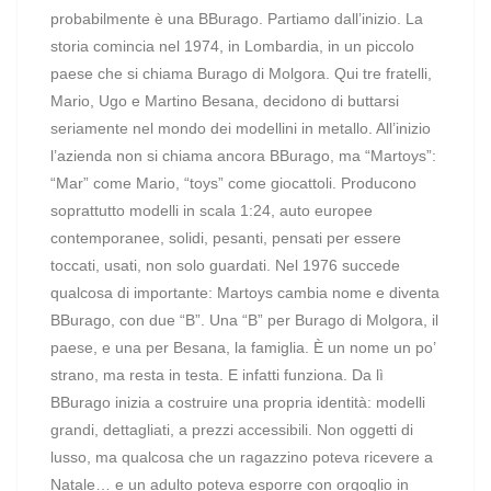
probabilmente è una BBurago. Partiamo dall’inizio. La
storia comincia nel 1974, in Lombardia, in un piccolo
paese che si chiama Burago di Molgora. Qui tre fratelli,
Mario, Ugo e Martino Besana, decidono di buttarsi
seriamente nel mondo dei modellini in metallo. All’inizio
l’azienda non si chiama ancora BBurago, ma “Martoys”:
“Mar” come Mario, “toys” come giocattoli. Producono
soprattutto modelli in scala 1:24, auto europee
contemporanee, solidi, pesanti, pensati per essere
toccati, usati, non solo guardati. Nel 1976 succede
qualcosa di importante: Martoys cambia nome e diventa
BBurago, con due “B”. Una “B” per Burago di Molgora, il
paese, e una per Besana, la famiglia. È un nome un po’
strano, ma resta in testa. E infatti funziona. Da lì
BBurago inizia a costruire una propria identità: modelli
grandi, dettagliati, a prezzi accessibili. Non oggetti di
lusso, ma qualcosa che un ragazzino poteva ricevere a
Natale… e un adulto poteva esporre con orgoglio in