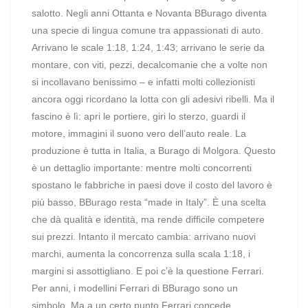
salotto. Negli anni Ottanta e Novanta BBurago diventa
una specie di lingua comune tra appassionati di auto.
Arrivano le scale 1:18, 1:24, 1:43; arrivano le serie da
montare, con viti, pezzi, decalcomanie che a volte non
si incollavano benissimo – e infatti molti collezionisti
ancora oggi ricordano la lotta con gli adesivi ribelli. Ma il
fascino è lì: apri le portiere, giri lo sterzo, guardi il
motore, immagini il suono vero dell’auto reale. La
produzione è tutta in Italia, a Burago di Molgora. Questo
è un dettaglio importante: mentre molti concorrenti
spostano le fabbriche in paesi dove il costo del lavoro è
più basso, BBurago resta “made in Italy”. È una scelta
che dà qualità e identità, ma rende difficile competere
sui prezzi. Intanto il mercato cambia: arrivano nuovi
marchi, aumenta la concorrenza sulla scala 1:18, i
margini si assottigliano. E poi c’è la questione Ferrari.
Per anni, i modellini Ferrari di BBurago sono un
simbolo. Ma a un certo punto Ferrari concede