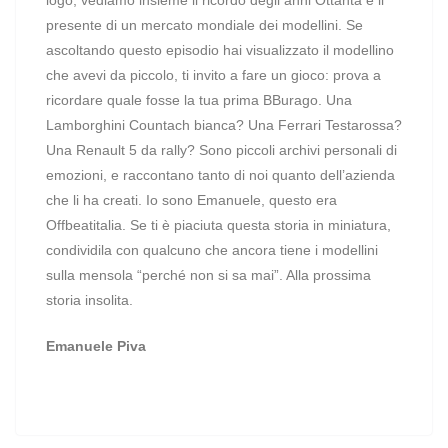
logo, vediamo insieme il ricordo degli anni Ottanta e il
presente di un mercato mondiale dei modellini. Se
ascoltando questo episodio hai visualizzato il modellino
che avevi da piccolo, ti invito a fare un gioco: prova a
ricordare quale fosse la tua prima BBurago. Una
Lamborghini Countach bianca? Una Ferrari Testarossa?
Una Renault 5 da rally? Sono piccoli archivi personali di
emozioni, e raccontano tanto di noi quanto dell’azienda
che li ha creati. Io sono Emanuele, questo era
Offbeatitalia. Se ti è piaciuta questa storia in miniatura,
condividila con qualcuno che ancora tiene i modellini
sulla mensola “perché non si sa mai”. Alla prossima
storia insolita.
Emanuele Piva