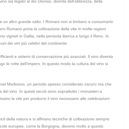
vino sia legato al dio Dioniso, divinità dell’ebbrezza, della
 un altro grande salto. I Romani non si limitano a consumarlo:
ero Romano porta la coltivazione della vite in molte regioni
vigneti in Gallia, nella penisola iberica e lungo il Reno. In
ni dei vini più celebri del continente.
icienti e sistemi di conservazione più avanzati. Il vino diventa
o le rotte dell’impero. In questo modo la cultura del vino si
 nel Medioevo, un periodo spesso considerato oscuro ma che
a del vino. In questi secoli sono soprattutto i monasteri a
ivano la vite per produrre il vino necessario alle celebrazioni
cicli della natura e si affinano tecniche di coltivazione sempre
vinicole europee, come la Borgogna, devono molto a questo