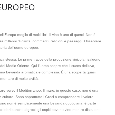
 EUROPEO
ll’Europa meglio di molti libri. Il vino è uno di questi. Non è
a millenni di civiltà, commerci, religioni e paesaggi. Osservare
 storia dell’uomo europeo.
ropa stessa. Le prime tracce della produzione vinicola risalgono
 del Medio Oriente. Qui l’uomo scopre che il succo dell’uva,
n una bevanda aromatica e complessa. È una scoperta quasi
mentare di molte civiltà.
iare verso il Mediterraneo. Il mare, in questo caso, non è una
e culture. Sono soprattutto i Greci a comprendere il valore
 il vino non è semplicemente una bevanda quotidiana: è parte
i celebri banchetti greci, gli ospiti bevono vino mentre discutono