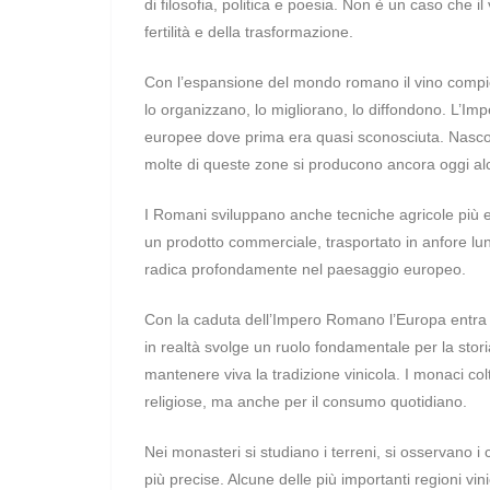
di filosofia, politica e poesia. Non è un caso che il 
fertilità e della trasformazione.
Con l’espansione del mondo romano il vino compie
lo organizzano, lo migliorano, lo diffondono. L’Imp
europee dove prima era quasi sconosciuta. Nascono 
molte di queste zone si producono ancora oggi alcu
I Romani sviluppano anche tecniche agricole più eff
un prodotto commerciale, trasportato in anfore lung
radica profondamente nel paesaggio europeo.
Con la caduta dell’Impero Romano l’Europa entra
in realtà svolge un ruolo fondamentale per la stori
mantenere viva la tradizione vinicola. I monaci colt
religiose, ma anche per il consumo quotidiano.
Nei monasteri si studiano i terreni, si osservano i 
più precise. Alcune delle più importanti regioni 