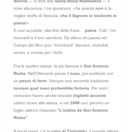
devota
— si dice alla
Santa Maria Maddalena
— li
mise alla prova. I tre giurarono: «Se questa
non
è la
miglior stoffa di Venezia,
che il Signore ci trasformi in
pietra!
»
E così accadde: alla fine della frase…
pietra
. Tutti: i tre
mercanti e il loro servitore. Da allora chi passa nel
Campo dei Mori può “incontrarli” davvero, immobili,
severi, a monito per i furbi.
Fra le quattro statue, la più famosa è
Sior Antonio
Rioba
. Nell’Ottocento perse il
naso
, poi sostituito con
un
pezzo di ferro
. Nacque una seconda tradizione:
toccare quel naso porterebbe fortuna
. Per anni i
veneziani hanno anche lasciato
biglietti anonimi
satirici vicino alla statua, e nel
1848
uscì persino un
foglio satirico chiamato
“L’ombra de Sior Antonio
Rioba”
.
A pochi passi, c’è la
casa di Tintoretto
, il grande pittore