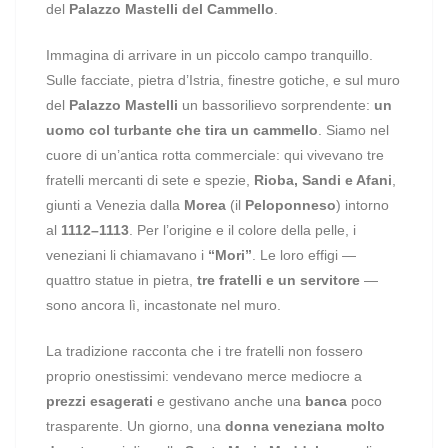
del
Palazzo Mastelli del Cammello
.
Immagina di arrivare in un piccolo campo tranquillo.
Sulle facciate, pietra d’Istria, finestre gotiche, e sul muro
del
Palazzo Mastelli
un bassorilievo sorprendente:
un
uomo col turbante che tira un cammello
. Siamo nel
cuore di un’antica rotta commerciale: qui vivevano tre
fratelli mercanti di sete e spezie,
Rioba, Sandi e Afani
,
giunti a Venezia dalla
Morea
(il
Peloponneso
) intorno
al
1112–1113
. Per l’origine e il colore della pelle, i
veneziani li chiamavano i
“Mori”
. Le loro effigi —
quattro statue in pietra,
tre fratelli e un servitore
—
sono ancora lì, incastonate nel muro.
La tradizione racconta che i tre fratelli non fossero
proprio onestissimi: vendevano merce mediocre a
prezzi esagerati
e gestivano anche una
banca
poco
trasparente. Un giorno, una
donna veneziana molto