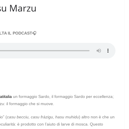
asu Marzu
LTA IL PODCAST
🎧
atitalia
un formaggio Sardo, il formaggio Sardo per eccellenza;
zu: il formaggio che si muove.
o” (
casu becciu, casu fràzigu, hasu muhidu
) altro non è che un
uliarità: è prodotto con l’aiuto di larve di mosca. Questo