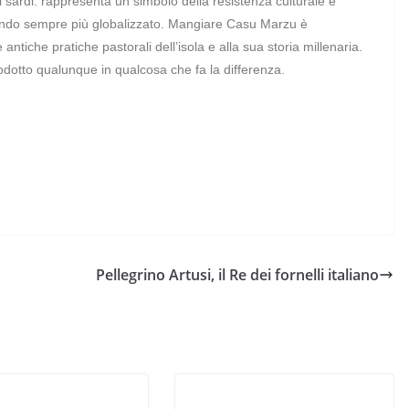
 sardi: rappresenta un simbolo della resistenza culturale e
n mondo sempre più globalizzato. Mangiare Casu Marzu è
antiche pratiche pastorali dell’isola e alla sua storia millenaria.
odotto qualunque in qualcosa che fa la differenza.
Pellegrino Artusi, il Re dei fornelli italiano