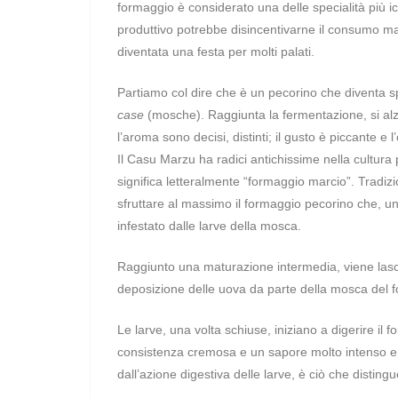
formaggio è considerato una delle specialità più 
produttivo potrebbe disincentivarne il consumo ma
diventata una festa per molti palati.
Partiamo col dire che è un pecorino che diventa s
case
(mosche). Raggiunta la fermentazione, si alza
l’aroma sono decisi, distinti; il gusto è piccante e 
Il Casu Marzu ha radici antichissime nella cultura
significa letteralmente “formaggio marcio”. Tradizi
sfruttare al massimo il formaggio pecorino che, un
infestato dalle larve della mosca.
Raggiunto una maturazione intermedia, viene lascia
deposizione delle uova da parte della mosca del 
Le larve, una volta schiuse, iniziano a digerire i
consistenza cremosa e un sapore molto intenso e
dall’azione digestiva delle larve, è ciò che disting