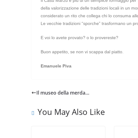
Il Casu Marzu è più di un semplice formaggio per i
della valorizzazione delle tradizioni locali in u
considerato un rito che collega chi lo consuma alle 
Le vecchie tradizioni “sporche” trasformano un pr
E voi lo avete provato? o lo provereste?
Buon appetito, se non vi scappa dal piatto.
Emanuele Piva
Il museo della merda…
You May Also Like