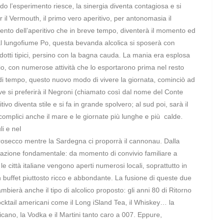
o l’esperimento riesce, la sinergia diventa contagiosa e si
per il Vermouth, il primo vero aperitivo, per antonomasia il
momento dell’aperitivo che in breve tempo, diventerà il momento ed
ze al lungofiume Po, questa bevanda alcolica si sposerà con
odotti tipici, persino con la bagna cauda. La mania era esplosa
, con numerose attività che lo esportarono prima nel resto
to di tempo, questo nuovo modo di vivere la giornata, cominciò ad
ove si preferirà il Negroni (chiamato così dal nome del Conte
ivo diventa stile e si fa in grande spolvero; al sud poi, sarà il
 complici anche il mare e le giornate più lunghe e più calde.
li e nel
al Prosecco mentre la Sardegna ci proporrà il cannonau. Dalla
ormazione fondamentale: da momento di convivio familiare a
le città italiane vengono aperti numerosi locali, soprattutto in
 buffet piuttosto ricco e abbondante. La fusione di queste due
bierà anche il tipo di alcolico proposto: gli anni 80 di Ritorno
cocktail americani come il Long iSland Tea, il Whiskey… la
icano, la Vodka e il Martini tanto caro a 007. Eppure,