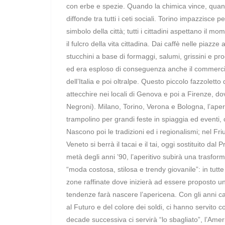
con erbe e spezie. Quando la chimica vince, quand
diffonde tra tutti i ceti sociali. Torino impazzisce 
simbolo della città; tutti i cittadini aspettano il 
il fulcro della vita cittadina. Dai caffè nelle piaz
stucchini a base di formaggi, salumi, grissini e pr
ed era esploso di conseguenza anche il commercio
dell’Italia e poi oltralpe. Questo piccolo fazzolet
attecchire nei locali di Genova e poi a Firenze, d
Negroni). Milano, Torino, Verona e Bologna, l’aperit
trampolino per grandi feste in spiaggia ed eventi,
Nascono poi le tradizioni ed i regionalismi; nel Friu
Veneto si berrà il tacai e il tai, oggi sostituito d
metà degli anni ’90, l’aperitivo subirà una trasf
“moda costosa, stilosa e trendy giovanile”: in tutte 
zone raffinate dove inizierà ad essere proposto un
tendenze farà nascere l’apericena. Con gli anni cam
al Futuro e del colore dei soldi, ci hanno servito 
decade successiva ci servirà “lo sbagliato”, l’Amer