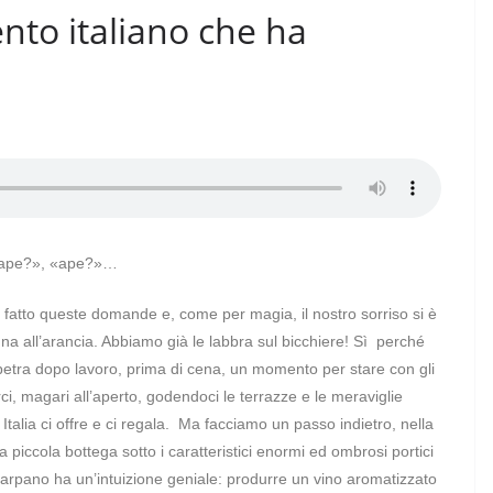
nto italiano che ha
n ape?», «ape?»…
atto queste domande e, come per magia, il nostro sorriso si è
a all’arancia. Abbiamo già le labbra sul bicchiere! Sì perché
erpetra dopo lavoro, prima di cena, un momento per stare con gli
rci, magari all’aperto, godendoci le terrazze e le meraviglie
Italia ci offre e ci regala. Ma facciamo un passo indietro, nella
a piccola bottega sotto i caratteristici enormi ed ombrosi portici
arpano ha un’intuizione geniale: produrre un vino aromatizzato