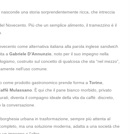
si nasconde una storia sorprendentemente ricca, che intreccia
a del Novecento. Più che un semplice alimento, il tramezzino è il
à.
ovecento come alternativa italiana alla parola inglese
sandwich
.
uita a
Gabriele D’Annunzio
, noto per il suo impegno nella
neologismo, costruito sul concetto di qualcosa che sta “nel mezzo”,
damente nell’uso comune.
ezzino come prodotto gastronomico prende forma a
Torino
,
affè Mulassano
. È qui che il pane bianco morbido, privato
urati, diventa il compagno ideale della vita da caffè: discreto,
 la conversazione.
 borghesia urbana in trasformazione, sempre più attenta al
to completo, ma una soluzione moderna, adatta a una società che
 un impegno e l’altro.