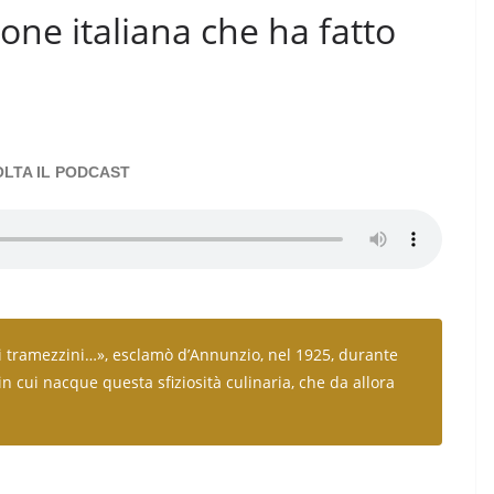
ione italiana che ha fatto
LTA IL PODCAST
si tramezzini…», esclamò d’Annunzio, nel 1925, durante
 in cui nacque questa sfiziosità culinaria, che da allora