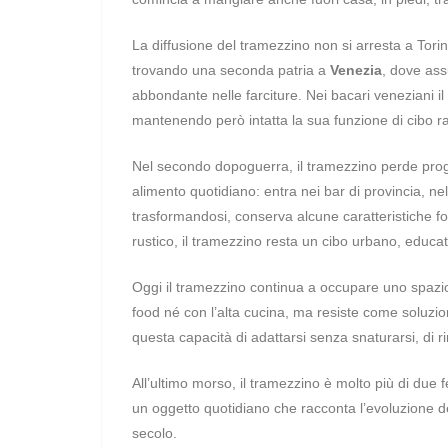
La diffusione del tramezzino non si arresta a Torino.
trovando una seconda patria a
Venezia
, dove ass
abbondante nelle farciture. Nei bacari veneziani il
mantenendo però intatta la sua funzione di cibo ra
Nel secondo dopoguerra, il tramezzino perde prog
alimento quotidiano: entra nei bar di provincia, nel
trasformandosi, conserva alcune caratteristiche fo
rustico, il tramezzino resta un cibo urbano, edu
Oggi il tramezzino continua a occupare uno spazio
food né con l’alta cucina, ma resiste come soluzion
questa capacità di adattarsi senza snaturarsi, di
All’ultimo morso, il tramezzino è molto più di due f
un oggetto quotidiano che racconta l’evoluzione del
secolo.