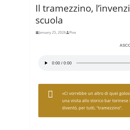
Il tramezzino, l’invenz
scuola
January 25, 2026
Piva
ASCO
«Ci vorrebbe un altro di quei golo
una visita allo storico bar torinese
diventò, per tutti, “tramezzino”.