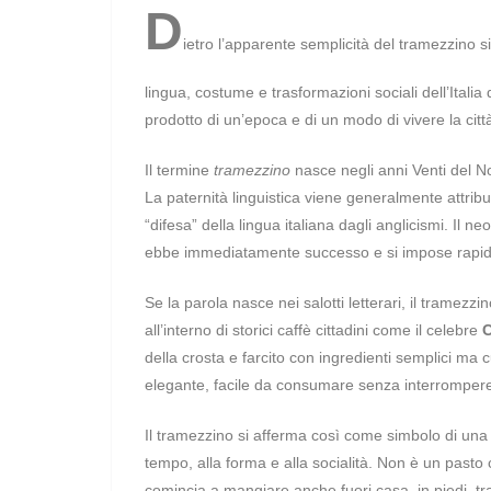
D
ietro l’apparente semplicità del tramezzino 
lingua, costume e trasformazioni sociali dell’Itali
prodotto di un’epoca e di un modo di vivere la citt
Il termine
tramezzino
nasce negli anni Venti del N
La paternità linguistica viene generalmente attrib
“difesa” della lingua italiana dagli anglicismi. Il 
ebbe immediatamente successo e si impose rapi
Se la parola nasce nei salotti letterari, il tram
all’interno di storici caffè cittadini come il celebre
C
della crosta e farcito con ingredienti semplici ma c
elegante, facile da consumare senza interrompere
Il tramezzino si afferma così come simbolo di una
tempo, alla forma e alla socialità. Non è un pas
comincia a mangiare anche fuori casa, in piedi, tra