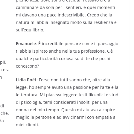
camminare da sola per i sentieri, e quei momenti
mi davano una pace indescrivibile. Credo che la
natura mi abbia insegnato molto sulla resilienza e
sull’equilibrio.
Emanuele
: È incredibile pensare come il paesaggio
a
ti abbia ispirato anche nella tua professione. C’è
qualche particolarità curiosa su di te che pochi
 più
conoscono?
n era
un
Lidia Poët
: Forse non tutti sanno che, oltre alla
legge, ho sempre avuto una passione per l’arte e la
letteratura. Mi piaceva leggere testi filosofici e studi
di psicologia, temi considerati insoliti per una
 di
donna del mio tempo. Questo mi aiutava a capire
 che,
meglio le persone e ad avvicinarmi con empatia ai
da
miei clienti.