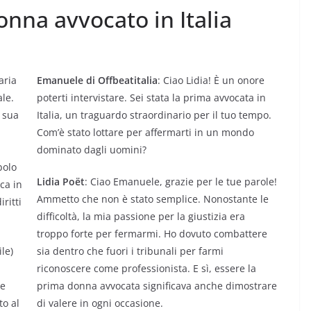
onna avvocato in Italia
aria
Emanuele di Offbeatitalia
: Ciao Lidia! È un onore
ale.
poterti intervistare. Sei stata la prima avvocata in
a sua
Italia, un traguardo straordinario per il tuo tempo.
Com’è stato lottare per affermarti in un mondo
a
dominato dagli uomini?
bolo
Lidia Poët
: Ciao Emanuele, grazie per le tue parole!
oca in
Ammetto che non è stato semplice. Nonostante le
ritti
difficoltà, la mia passione per la giustizia era
troppo forte per fermarmi. Ho dovuto combattere
le)
sia dentro che fuori i tribunali per farmi
riconoscere come professionista. E sì, essere la
 e
prima donna avvocata significava anche dimostrare
o al
di valere in ogni occasione.