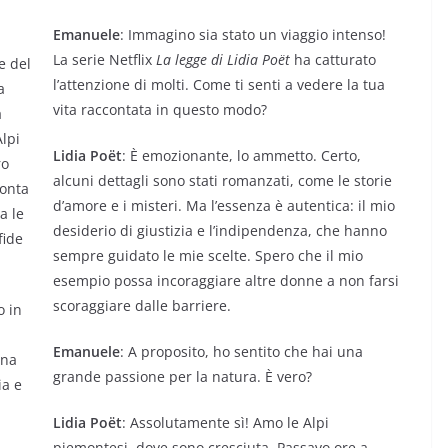
Emanuele
: Immagino sia stato un viaggio intenso!
La serie Netflix
La legge di Lidia Poët
ha catturato
e del
l’attenzione di molti. Come ti senti a vedere la tua
a
vita raccontata in questo modo?
a
Alpi
Lidia Poët
: È emozionante, lo ammetto. Certo,
ro
alcuni dettagli sono stati romanzati, come le storie
conta
d’amore e i misteri. Ma l’essenza è autentica: il mio
a le
desiderio di giustizia e l’indipendenza, che hanno
fide
sempre guidato le mie scelte. Spero che il mio
esempio possa incoraggiare altre donne a non farsi
scoraggiare dalle barriere.
o in
Emanuele
: A proposito, ho sentito che hai una
una
grande passione per la natura. È vero?
ia e
Lidia Poët
: Assolutamente sì! Amo le Alpi
piemontesi, dove sono cresciuta. Passavo ore a