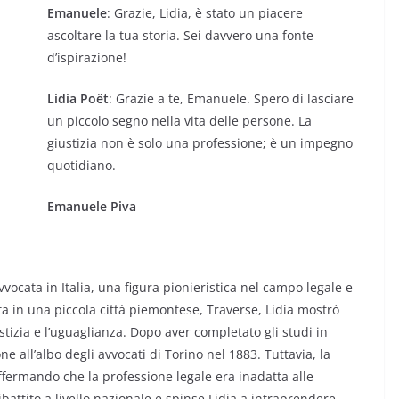
Emanuele
: Grazie, Lidia, è stato un piacere
ascoltare la tua storia. Sei davvero una fonte
d’ispirazione!
Lidia Poët
: Grazie a te, Emanuele. Spero di lasciare
un piccolo segno nella vita delle persone. La
giustizia non è solo una professione; è un impegno
quotidiano.
Emanuele Piva
vocata in Italia, una figura pionieristica nel campo legale e
ata in una piccola città piemontese, Traverse, Lidia mostrò
tizia e l’uguaglianza. Dopo aver completato gli studi in
ne all’albo degli avvocati di Torino nel 1883. Tuttavia, la
 affermando che la professione legale era inadatta alle
attito a livello nazionale e spinse Lidia a intraprendere