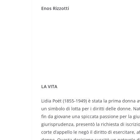
Enos Rizzotti
LA VITA
Lidia Poët (1855-1949) è stata la prima donna av
un simbolo di lotta per i diritti delle donne. N
fin da giovane una spiccata passione per la gius
giurisprudenza, presentò la richiesta di iscrizio
corte d’appello le negò il diritto di esercitare,
donne. Questa decisione suscitò un notevole dib