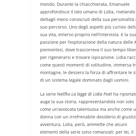
mondo. Durante la chiacchierata, Emanuele
approfondisce il lato umano di Lidia, rivelando
dettagli meno conosciuti della sua personalità 
suo percorso. Uno degli aspetti più curiosi dell
sua vita, emerso proprio nell’intervista, è la su
passione per l’esplorazione della natura delle 
piemontesi, dove trascorreva il suo tempo libe
per rigenerarsi e trovare ispirazione. Lidia rac
come questi momenti di solitudine, immersa tr
montagne, le dessero la forza di affrontare le s
di un sistema legale dominato dagli uomini.
La serie Netflix
La legge di Lidia Poët
ha riportat
auge la sua storia, rappresentandola non solo
come un’avvocata talentuosa ma anche come 
donna con un irrefrenabile desiderio di giustiz
avventura. Lidia, però, ammette che alcuni
elementi della serie sono romanzati: per lei, il