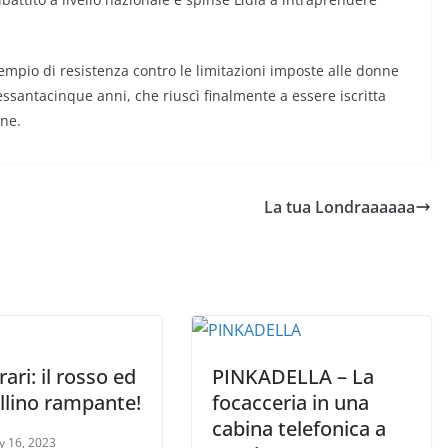
sempio di resistenza contro le limitazioni imposte alle donne
essantacinque anni, che riuscì finalmente a essere iscritta
one.
La tua Londraaaaaa
rari: il rosso ed
PINKADELLA – La
allino rampante!
focacceria in una
cabina telefonica a
y 16, 2023