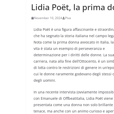
Lidia Poët, la prima d
November 10, 2024
Piva
Lidia Poët è una figura affascinante e straordin
che ha segnato la storia italiana nel campo leg
Nota come la prima donna avvocato in Italia, l
vita è stata un esempio di perseveranza e
determinazione per i diritti delle donne. La su
carriera, nata alla fine dell’Ottocento, è un sim
di lotta contro le restrizioni di genere in un’ep
cui le donne raramente godevano degli stessi di
degli uomini.
In una recente intervista (ovviamente impossibi
con Emanuele di Offbeatitalia, Lidia Poët viene
presentata come una donna non solo brillante
tenace, ma anche con un animo curioso e apert