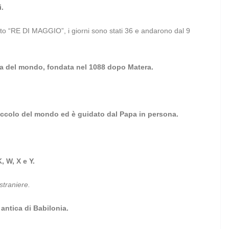
i.
etto “RE DI MAGGIO”, i giorni sono stati 36 e andarono dal 9
ca del mondo, fondata nel 1088 dopo Matera.
piccolo del mondo ed è guidato dal Papa in persona.
, W, X e Y.
straniere.
antica di Babilonia.