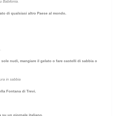
u Babilonia.
rato di qualsiasi altro Paese al mondo.
.
l sole nudi, mangiare il gelato o fare castelli di sabbia o
tura in sabbia
ella Fontana di Trevi.
 su un giornale italiano.