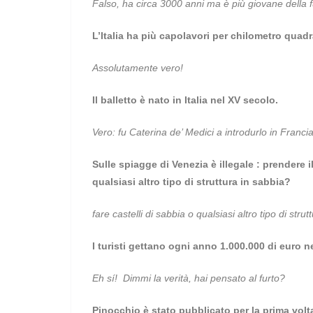
Falso, ha circa 3000 anni ma è più giovane della f
L’Italia ha più capolavori per chilometro quad
Assolutamente vero!
Il balletto è nato in Italia nel XV secolo.
Vero: fu Caterina de’ Medici a introdurlo in Francia
Sulle spiagge di Venezia è illegale : prendere i
qualsiasi altro tipo di struttura in sabbia?
fare castelli di sabbia o qualsiasi altro tipo di strut
I turisti gettano ogni anno 1.000.000 di euro n
Eh sí! Dimmi la verità, hai pensato al furto?
Pinocchio è stato pubblicato per la prima volta