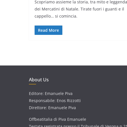
Scopriamo assieme la storia, tra mito e leggend
dei Mercatini di Natale. Tirate fuori i guanti e il
cappello… si comincia.
Read More
About Us
Editore: Emanuele Piva
Responsabile: Enos Rizzotti
Direttore: Emanuele Piva
Offbeatitalia di Piva Emanuele
Testata registrata presso il Tribunale di Verona n.2