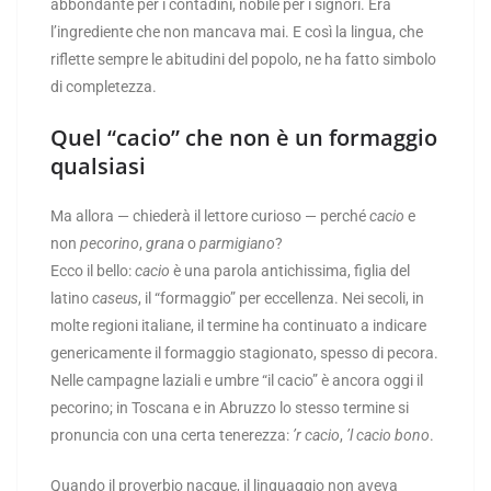
abbondante per i contadini, nobile per i signori. Era
l’ingrediente che non mancava mai. E così la lingua, che
riflette sempre le abitudini del popolo, ne ha fatto simbolo
di completezza.
Quel “cacio” che non è un formaggio
qualsiasi
Ma allora — chiederà il lettore curioso — perché
cacio
e
non
pecorino
,
grana
o
parmigiano
?
Ecco il bello:
cacio
è una parola antichissima, figlia del
latino
caseus
, il “formaggio” per eccellenza. Nei secoli, in
molte regioni italiane, il termine ha continuato a indicare
genericamente il formaggio stagionato, spesso di pecora.
Nelle campagne laziali e umbre “il cacio” è ancora oggi il
pecorino; in Toscana e in Abruzzo lo stesso termine si
pronuncia con una certa tenerezza:
’r cacio
,
’l cacio bono
.
Quando il proverbio nacque, il linguaggio non aveva