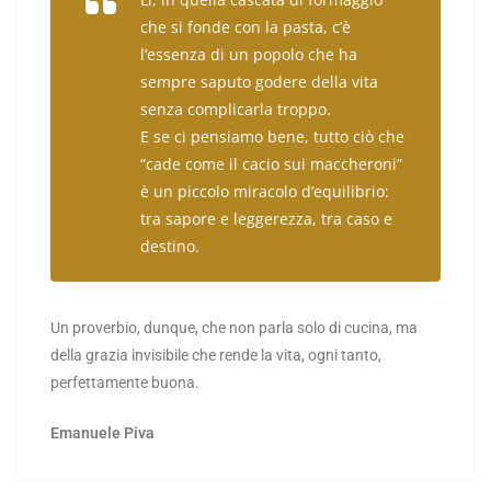
che si fonde con la pasta, c’è
l’essenza di un popolo che ha
sempre saputo godere della vita
senza complicarla troppo.
E se ci pensiamo bene, tutto ciò che
“cade come il cacio sui maccheroni”
è un piccolo miracolo d’equilibrio:
tra sapore e leggerezza, tra caso e
destino.
Un proverbio, dunque, che non parla solo di cucina, ma
della grazia invisibile che rende la vita, ogni tanto,
perfettamente buona.
Emanuele Piva