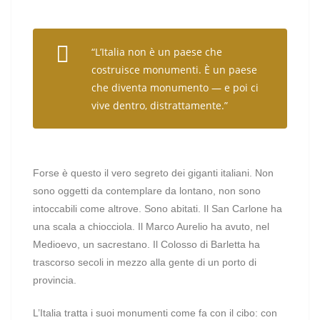
“L’Italia non è un paese che
costruisce monumenti. È un paese
che diventa monumento — e poi ci
vive dentro, distrattamente.”
Forse è questo il vero segreto dei giganti italiani. Non
sono oggetti da contemplare da lontano, non sono
intoccabili come altrove. Sono abitati. Il San Carlone ha
una scala a chiocciola. Il Marco Aurelio ha avuto, nel
Medioevo, un sacrestano. Il Colosso di Barletta ha
trascorso secoli in mezzo alla gente di un porto di
provincia.
L’Italia tratta i suoi monumenti come fa con il cibo: con