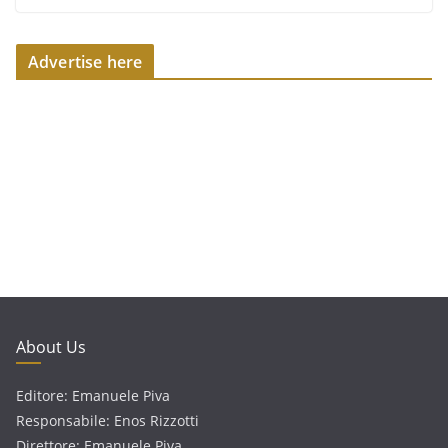
Advertise here
About Us
Editore: Emanuele Piva
Responsabile: Enos Rizzotti
Direttore: Emanuele Piva