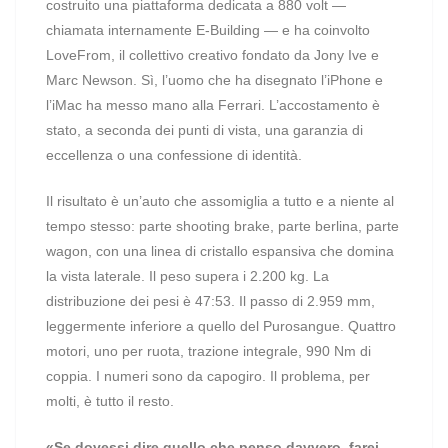
costruito una piattaforma dedicata a 880 volt —
chiamata internamente E-Building — e ha coinvolto
LoveFrom, il collettivo creativo fondato da Jony Ive e
Marc Newson. Sì, l’uomo che ha disegnato l’iPhone e
l’iMac ha messo mano alla Ferrari. L’accostamento è
stato, a seconda dei punti di vista, una garanzia di
eccellenza o una confessione di identità.
Il risultato è un’auto che assomiglia a tutto e a niente al
tempo stesso: parte shooting brake, parte berlina, parte
wagon, con una linea di cristallo espansiva che domina
la vista laterale. Il peso supera i 2.200 kg. La
distribuzione dei pesi è 47:53. Il passo di 2.959 mm,
leggermente inferiore a quello del Purosangue. Quattro
motori, uno per ruota, trazione integrale, 990 Nm di
coppia. I numeri sono da capogiro. Il problema, per
molti, è tutto il resto.
«Se dovessi dire quello che penso davvero, farei