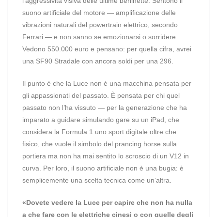
l’aggressività visiva delle ultime berlinette. Sentono il
suono artificiale del motore — amplificazione delle
vibrazioni naturali del powertrain elettrico, secondo
Ferrari — e non sanno se emozionarsi o sorridere.
Vedono 550.000 euro e pensano: per quella cifra, avrei
una SF90 Stradale con ancora soldi per una 296.
Il punto è che la Luce non è una macchina pensata per
gli appassionati del passato. È pensata per chi quel
passato non l’ha vissuto — per la generazione che ha
imparato a guidare simulando gare su un iPad, che
considera la Formula 1 uno sport digitale oltre che
fisico, che vuole il simbolo del prancing horse sulla
portiera ma non ha mai sentito lo scroscio di un V12 in
curva. Per loro, il suono artificiale non è una bugia: è
semplicemente una scelta tecnica come un’altra.
«Dovete vedere la Luce per capire che non ha nulla
a che fare con le elettriche cinesi o con quelle degli