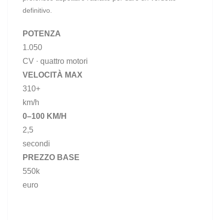
definitivo.
POTENZA
1.050
CV · quattro motori
VELOCITÀ MAX
310+
km/h
0–100 KM/H
2,5
secondi
PREZZO BASE
550k
euro