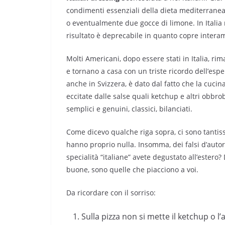
condimenti essenziali della dieta mediterranea pe
o eventualmente due gocce di limone. In Italia 
risultato è deprecabile in quanto copre interam
Molti Americani, dopo essere stati in Italia, r
e tornano a casa con un triste ricordo dell’es
anche in Svizzera, è dato dal fatto che la cucina 
eccitate dalle salse quali ketchup e altri obbrob
semplici e genuini, classici, bilanciati.
Come dicevo qualche riga sopra, ci sono tantissim
hanno proprio nulla. Insomma, dei falsi d’autore
specialità “italiane” avete degustato all’ester
buone, sono quelle che piacciono a voi.
Da ricordare con il sorriso:
Sulla pizza non si mette il ketchup o l