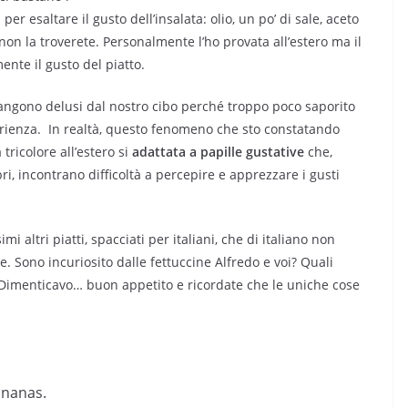
r esaltare il gusto dell’insalata: olio, un po’ di sale, aceto
non la troverete. Personalmente l’ho provata all’estero ma il
ente il gusto del piatto.
imangono delusi dal nostro cibo perché troppo poco saporito
perienza. In realtà, questo fenomeno che sto constatando
tricolore all’estero si
adattata a papille gustative
che,
ri, incontrano difficoltà a percepire e apprezzare i gusti
i altri piatti, spacciati per italiani, che di italiano non
. Sono incuriosito dalle fettuccine Alfredo e voi? Quali
o? Dimenticavo… buon appetito e ricordate che le uniche cose
’ananas.