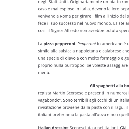
negli Stati Uniti. Originariamente un piatto ro
caso e mai esploso in Italia, devono la loro pop
venivano a Roma per girare i film all’inizio del s
fece il suo successo nel nuovo mondo. Esiste an
così, il Signor Alfredo non avrebbe potuto sper
La
pizza pepperoni
. P
epperoni
in americano è u
simile alla salsiccia napoletana o calabrese che
una specie di diavola con molto formaggio e gen
proprio nulla purtroppo. Se voleste assaggiare 
menù.
Gli spaghetti alla 
regista Martin Scorsese e presenti in numerosi fi
vagabondo”. Sono terribili agli occhi di un itali
rivisitazione proviene dalla pasta con il ragù, 
italiani preferiamo la pasta all’uovo e non quel
Italian dressing
Sconosciuta a noi italiani. Già!