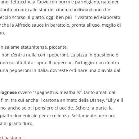
mano: fettuccine all’uovo con burro e parmigiano, nato per
olarità proprio alle star del cinema holliwoodiano che
ecolo scorso. Il piatto, oggi ben più
rivisitato ed elaborato
che la Alfredo sauce in barattolo, pronta all’uso, meglio di
are.
n salame statunitense, piccante,
 non c’entra nulla con i peperoni. La pizza in questione è
eroso affettato sopra. Il peperone, l’ortaggio, non c’entra
una pepperoni in Italia, dovreste ordinare una diavola dal
bolognese
ovvero “spaghetti & meatballs”, tanto amati dal
lm, tra cui anche il cartone animato della Disney, “Lilly e il
ano, anche solo il pensiero ci uccide. Scherzi a parte, la
il piatto domenicale per eccellenza. Solitamente però noi
la di grano duro.
 ci bastano i