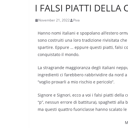
I FALSI PIATTI DELLA
November 21, 2022
Piva
Hanno nomi italiani e spopolano all’estero orma
sono costruiti una loro tradizione rivisitata ch
spartire. Eppure … eppure questi piatti, falsi 
conquistato il mondo.
La stragrande maggioranza degli italiani neppu
ingredienti ci farebbero rabbrividire da nord a
“voglio provarli a mio rischio e pericolo”.
Signore e Signori, ecco a voi i falsi piatti dell
“p”, nessun errore di battitura), spaghetti alla 
ma questi quattro fuoriclasse hanno scalato le v
M