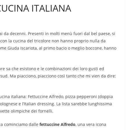
 CUCINA ITALIANA
i da decenni. Presenti in molti menù fuori dal bel paese, si
e con la cucina del tricolore non hanno proprio nulla da
come Giuda Iscariota, al primo bacio o meglio boccone, hanno
re sa che esistono e le combinazioni dei loro gusti ed
 sud. Ma piacciono, piacciono così tanto che mi vien da dire:
a cucina italiana: Fettuccine Alfredo, pizza pepperoni (doppia
bolognese e l’Italian dressing. La lista sarebbe lunghissima
ette olimpiche dei fornelli.
a cominciamo dalle
fettuccine Alfredo
, una vera icona