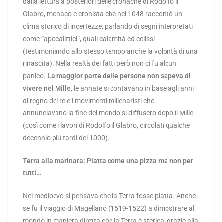
dalla lettura a posteriori delle cronache di Rodolfo il
Glabro, monaco e cronista che nel 1048 raccontò un
clima storico di incertezze, parlando di segni interpretati
come “apocalittici”, quali calamità ed eclissi
(testimoniando allo stesso tempo anche la volontà di una
rinascita). Nella realtà dei fatti però non ci fu alcun
panico.
La maggior parte delle persone non sapeva di
vivere nel Mille
, le annate si contavano in base agli anni
di regno dei re e i movimenti millenaristi che
annunciavano la fine del mondo si diffusero dopo il Mille
(così come i lavori di Rodolfo il Glabro, circolati qualche
decennio più tardi del 1000).
Terra alla marinara: Piatta come una pizza ma non per
tutti…
Nel medioevo si pensava che la Terra fosse piatta. Anche
se fu il viaggio di Magellano (1519-1522) a dimostrare al
mondo in maniera diretta che la Terra è sferica, grazie alla