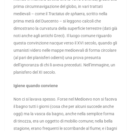
prima circumnavigazione del globo, in vari trattati
medievali – come il
Tractatus de sphaera
, scritto nella
prima metà del Duecento – si leggono calcoli che
dimostrano la curvatura della superficie terrestre (dati già
noti anche agli antichi Greci). Il luogo comune riguardo
questa convinzione nacque verso il XVI secolo, quando gli
umanisti videro nelle mappe medioevali di forma circolare
(al pari dei planisferi odierni) una prova presunta
dell’ignoranza di chi li aveva preceduti. Nell’immagine, un
planisfero del XI secolo.
Igiene quando conviene
Non ci si lavava spesso.
Forse nel Medioevo non si faceva
il bagno tutti i giorni (cosa che per alcuni succede anche
oggi) ma la vasca da bagno, anche nella semplice forma
di tinozza, era un oggetto di mobilio comune; nella bella
stagione, erano frequenti le scorribande al fiume; e i bagni