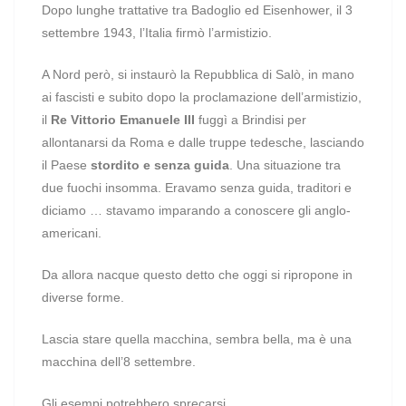
Dopo lunghe trattative tra Badoglio ed Eisenhower, il 3
settembre 1943, l’Italia firmò l’armistizio.
A Nord però, si instaurò la Repubblica di Salò, in mano
ai fascisti e subito dopo la proclamazione dell’armistizio,
il
Re Vittorio Emanuele III
fuggì a Brindisi per
allontanarsi da Roma e dalle truppe tedesche, lasciando
il Paese
stordito e senza guida
. Una situazione tra
due fuochi insomma. Eravamo senza guida, traditori e
diciamo … stavamo imparando a conoscere gli anglo-
americani.
Da allora nacque questo detto che oggi si ripropone in
diverse forme.
Lascia stare quella macchina, sembra bella, ma è una
macchina dell’8 settembre.
Gli esempi potrebbero sprecarsi.