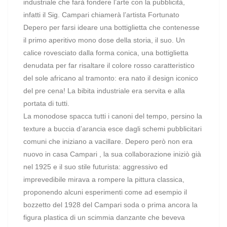
industriale che farà fondere l’arte con la pubblicità,
infatti il Sig. Campari chiamerà l’artista Fortunato
Depero per farsi ideare una bottiglietta che contenesse
il primo aperitivo mono dose della storia, il suo. Un
calice rovesciato dalla forma conica, una bottiglietta
denudata per far risaltare il colore rosso caratteristico
del sole africano al tramonto: era nato il design iconico
del pre cena! La bibita industriale era servita e alla
portata di tutti.
La monodose spacca tutti i canoni del tempo, persino la
texture a buccia d’arancia esce dagli schemi pubblicitari
comuni che iniziano a vacillare. Depero però non era
nuovo in casa Campari , la sua collaborazione iniziò già
nel 1925 e il suo stile futurista: aggressivo ed
imprevedibile mirava a rompere la pittura classica,
proponendo alcuni esperimenti come ad esempio il
bozzetto del 1928 del Campari soda o prima ancora la
figura plastica di un scimmia danzante che beveva