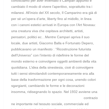
conosciamo per aver inventato il Campari appunto e
cambiato il modo di vivere l’aperitivo, soprattutto tra i
milanesi.
All’inizio del XX secolo, Il Camparino era già di
per sé un’opera d’arte, liberty fino al midollo, in linea
con i canoni estetici arrivati in Europa con l’Art Noveau:
una creatura viva che ospitava architetti, artisti,
pensatori, politici ec…Mentre Campari apriva il suo
locale, due artisti, Giacomo Balla e Fortunato Depero,
pubblicavano un manifesto : “Ricostruzione futurista
dell’Universo” con l’intento di ridefinire le forme del
mondo esterno e coinvolgere oggetti ambienti della vita
quotidiana. L’idea della sinestesia, cioè di coinvolgere
tutti i sensi stimolandoli contemporaneamente era alla
base della trasformazione per ogni cosa, unendo colori
sgargianti, cambiando le forme e le decorazioni:
insomma, ridisegnando lo spazio.
Nel 1932 avviene una
contrazio
ne importante nel tessuto sociale, commerciale ed