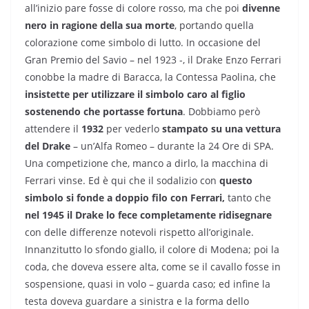
all’inizio pare fosse di colore rosso, ma che poi
divenne
nero in ragione della sua morte
, portando quella
colorazione come simbolo di lutto. In occasione del
Gran Premio del Savio – nel 1923 -, il Drake Enzo Ferrari
conobbe la madre di Baracca, la Contessa Paolina, che
insistette per utilizzare il simbolo caro al figlio
sostenendo che portasse fortuna
. Dobbiamo però
attendere il
1932
per vederlo
stampato su una vettura
del Drake
– un’Alfa Romeo – durante la 24 Ore di SPA.
Una competizione che, manco a dirlo, la macchina di
Ferrari vinse. Ed è qui che il sodalizio con
questo
simbolo si fonde a doppio filo con Ferrari,
tanto che
nel 1945 il Drake lo fece completamente ridisegnare
con delle differenze notevoli rispetto all’originale.
Innanzitutto lo sfondo giallo, il colore di Modena; poi la
coda, che doveva essere alta, come se il cavallo fosse in
sospensione, quasi in volo – guarda caso; ed infine la
testa doveva guardare a sinistra e la forma dello