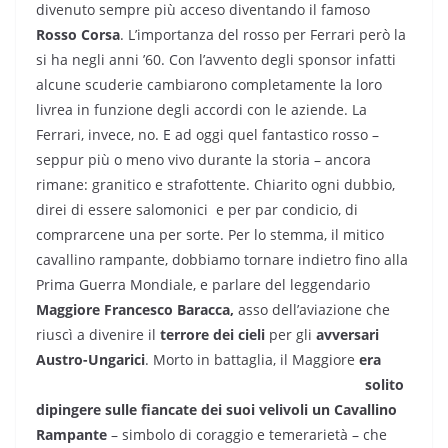
divenuto sempre più acceso diventando il famoso
Rosso Corsa
. L’importanza del rosso per Ferrari però la
si ha negli anni ’60. Con l’avvento degli sponsor infatti
alcune scuderie cambiarono completamente la loro
livrea in funzione degli accordi con le aziende. La
Ferrari, invece, no. E ad oggi quel fantastico rosso –
seppur più o meno vivo durante la storia – ancora
rimane: granitico e strafottente. Chiarito ogni dubbio,
direi di essere salomonici
e per par condicio, di
comprarcene una per sorte. Per lo stemma, il mitico
cavallino rampante, dobbiamo tornare indietro fino alla
Prima Guerra Mondiale, e parlare del leggendario
Maggiore Francesco Baracca,
asso dell’aviazione che
riuscì a divenire il
terrore dei cieli
per gli
avversari
Austro-Ungarici
.
Morto in battaglia, il Maggiore
era
solito
dipingere sulle fiancate dei suoi velivoli un Cavallino
Rampante
– simbolo di coraggio e temerarietà – che