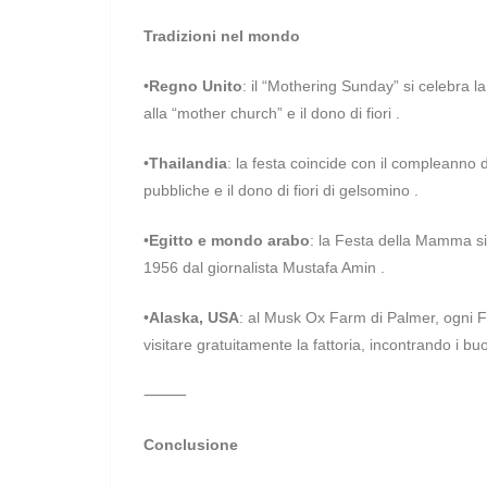
Tradizioni nel mondo
•
Regno Unito
: il “Mothering Sunday” si celebra l
alla “mother church” e il dono di fiori .
•
Thailandia
: la festa coincide con il compleanno d
pubbliche e il dono di fiori di gelsomino .
•
Egitto e mondo arabo
: la Festa della Mamma si 
1956 dal giornalista Mustafa Amin .
•
Alaska, USA
: al Musk Ox Farm di Palmer, ogni 
visitare gratuitamente la fattoria, incontrando i buo
⸻
Conclusione