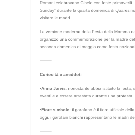
Romani celebravano Cibele con feste primaverili .
Sunday” durante la quarta domenica di Quaresima,
visitare le madri .
La versione moderna della Festa della Mamma nasc
organizzò una commemorazione per la madre defu
seconda domenica di maggio come festa naziona
⸻
Curiosità e aneddoti
•
Anna Jarvis
: nonostante abbia istituito la festa
eventi e a essere arrestata durante una protesta .
•
Fiore simbolo
: il garofano è il fiore ufficiale de
oggi, i garofani bianchi rappresentano le madri de
⸻