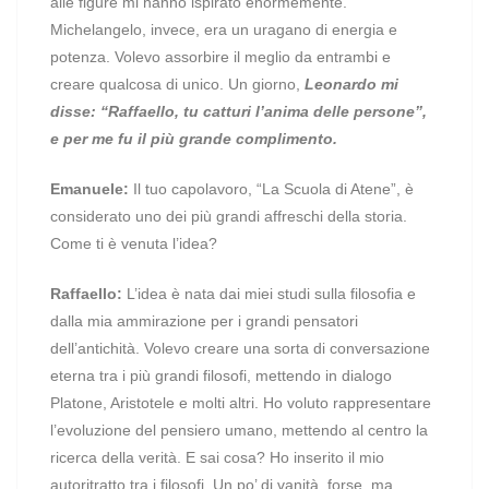
alle figure mi hanno ispirato enormemente.
Michelangelo, invece, era un uragano di energia e
potenza. Volevo assorbire il meglio da entrambi e
creare qualcosa di unico. Un giorno,
Leonardo mi
disse: “Raffaello, tu catturi l’anima delle persone”,
e per me fu il più grande complimento.
Emanuele:
Il tuo capolavoro, “La Scuola di Atene”, è
considerato uno dei più grandi affreschi della storia.
Come ti è venuta l’idea?
Raffaello:
L’idea è nata dai miei studi sulla filosofia e
dalla mia ammirazione per i grandi pensatori
dell’antichità. Volevo creare una sorta di conversazione
eterna tra i più grandi filosofi, mettendo in dialogo
Platone, Aristotele e molti altri. Ho voluto rappresentare
l’evoluzione del pensiero umano, mettendo al centro la
ricerca della verità. E sai cosa? Ho inserito il mio
autoritratto tra i filosofi. Un po’ di vanità, forse, ma