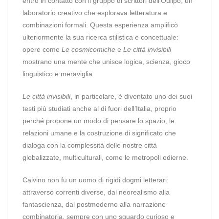
entrò in contatto con il gruppo di scrittori dell’Oulipo, un
laboratorio creativo che esplorava letteratura e
combinazioni formali. Questa esperienza amplificò
ulteriormente la sua ricerca stilistica e concettuale:
opere come
Le cosmicomiche
e
Le città invisibili
mostrano una mente che unisce logica, scienza, gioco
linguistico e meraviglia.
Le città invisibili
, in particolare, è diventato uno dei suoi
testi più studiati anche al di fuori dell’Italia, proprio
perché propone un modo di pensare lo spazio, le
relazioni umane e la costruzione di significato che
dialoga con la complessità delle nostre città
globalizzate, multiculturali, come le metropoli odierne.
Calvino non fu un uomo di rigidi dogmi letterari:
attraversò correnti diverse, dal neorealismo alla
fantascienza, dal postmoderno alla narrazione
combinatoria, sempre con uno sguardo curioso e