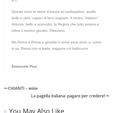
a.C.
Queste sono le storie d’amore al cardiopalma, quelle
belle e vere, capaci di farci sognare. Il nostro “italiano”
Antonio, bello e scemotto, la Regina che tutto poteva e
infine il nemico giurato, Ottaviano.
Ma Roma è Roma e girando il nome esce amor e, come
si sa, Roma non si batte, neppure col batticuore.
Emanuele Piva
CHIANTI – wine
La pagella italiana: pagare per credere!
You May Also Like