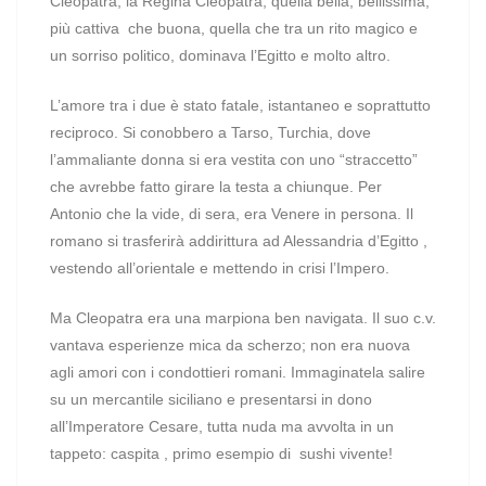
Cleopatra; la Regina Cleopatra, quella bella, bellissima,
più cattiva che buona, quella che tra un rito magico e
un sorriso politico, dominava l’Egitto e molto altro.
L’amore tra i due è stato fatale, istantaneo e soprattutto
reciproco. Si conobbero a Tarso, Turchia, dove
l’ammaliante donna si era vestita con uno “straccetto”
che avrebbe fatto girare la testa a chiunque. Per
Antonio che la vide, di sera, era Venere in persona. Il
romano si trasferirà addirittura ad Alessandria d’Egitto ,
vestendo all’orientale e mettendo in crisi l’Impero.
Ma Cleopatra era una marpiona ben navigata. Il suo c.v.
vantava esperienze mica da scherzo; non era nuova
agli amori con i condottieri romani. Immaginatela salire
su un mercantile siciliano e presentarsi in dono
all’Imperatore Cesare, tutta nuda ma avvolta in un
tappeto: caspita , primo esempio di sushi vivente!