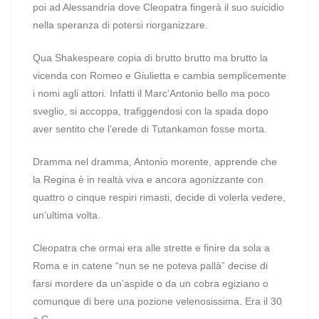
poi ad Alessandria dove Cleopatra fingerà il suo suicidio
nella speranza di potersi riorganizzare.
Qua Shakespeare copia di brutto brutto ma brutto la
vicenda con Romeo e Giulietta e cambia semplicemente
i nomi agli attori. Infatti il Marc’Antonio bello ma poco
sveglio, si accoppa, trafiggendosi con la spada dopo
aver sentito che l’erede di Tutankamon fosse morta.
Dramma nel dramma, Antonio morente, apprende che
la Regina è in realtà viva e ancora agonizzante con
quattro o cinque respiri rimasti, decide di volerla vedere,
un’ultima volta.
Cleopatra che ormai era alle strette e finire da sola a
Roma e in catene “nun se ne poteva pallà” decise di
farsi mordere da un’aspide o da un cobra egiziano o
comunque di bere una pozione velenosissima. Era il 30