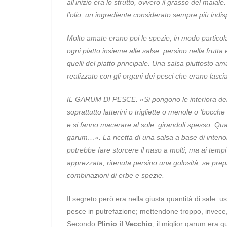
all’inizio era lo strutto, ovvero il grasso del maia
l’olio, un ingrediente considerato sempre più indis
Molto amate erano poi le spezie, in modo particola
ogni piatto insieme alle salse, persino nella frutta
quelli del piatto principale. Una salsa piuttosto am
realizzato con gli organi dei pesci che erano lasci
IL GARUM DI PESCE.
«Si pongono le interiora dei
soprattutto latterini o trigliette o menole o ‘bocche
e si fanno macerare al sole, girandoli spesso. Quan
garum…». La ricetta di una salsa a base di interi
potrebbe fare storcere il naso a molti, ma ai temp
apprezzata, ritenuta persino una golosità, se prepar
combinazioni di erbe e spezie.
Il segreto però era nella giusta quantità di sale: us
pesce in putrefazione; mettendone troppo, invece, 
Secondo
Plinio il Vecchio
, il miglior garum era 