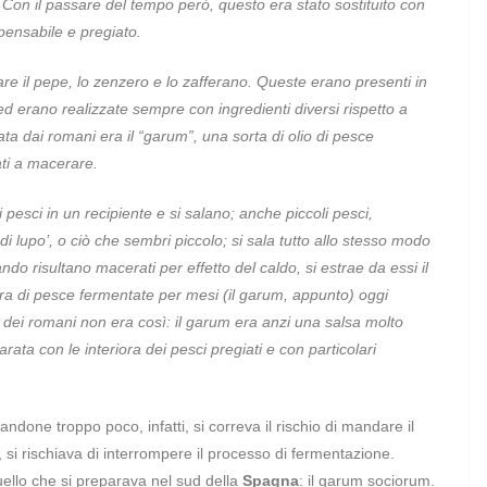
le. Con il passare del tempo però, questo era stato sostituito con
pensabile e pregiato.
re il pepe, lo zenzero e lo zafferano. Queste erano presenti in
 ed erano realizzate sempre con ingredienti diversi rispetto a
ata dai romani era il “garum”, una sorta di olio di
pesce
ati a macerare.
 pesci in un recipiente e si salano; anche piccoli pesci,
 di lupo’, o ciò che sembri piccolo; si sala tutto allo stesso modo
do risultano macerati per effetto del caldo, si estrae da essi il
ora di pesce fermentate per mesi (il garum, appunto) oggi
i dei romani non era così: il garum era anzi una salsa molto
ata con le interiora dei pesci pregiati e con particolari
andone troppo poco, infatti, si correva il rischio di mandare il
si rischiava di interrompere il processo di fermentazione.
quello che si preparava nel sud della
Spagna
: il garum sociorum.