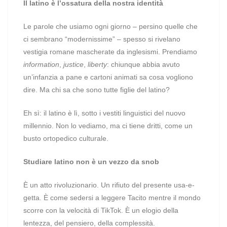
Il latino è l’ossatura della nostra identità
Le parole che usiamo ogni giorno – persino quelle che
ci sembrano “modernissime” – spesso si rivelano
vestigia romane mascherate da inglesismi. Prendiamo
information
,
justice
,
liberty
: chiunque abbia avuto
un’infanzia a pane e cartoni animati sa cosa vogliono
dire. Ma chi sa che sono tutte figlie del latino?
Eh sì: il latino è lì, sotto i vestiti linguistici del nuovo
millennio. Non lo vediamo, ma ci tiene dritti, come un
busto ortopedico culturale.
Studiare latino non è un vezzo da snob
È un atto rivoluzionario. Un rifiuto del presente usa-e-
getta. È come sedersi a leggere Tacito mentre il mondo
scorre con la velocità di TikTok. È un elogio della
lentezza, del pensiero, della complessità.